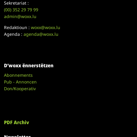
Sekretariat :
(00)
352 29 79 99
admin@woxx.lu
Redaktioun :
woxx@woxx.lu
Agenda :
agenda@woxx.lu
D’woxx ënnerstëtzen
Abonnements
Pub - Annoncen
Don/Kooperativ
PDF Archiv