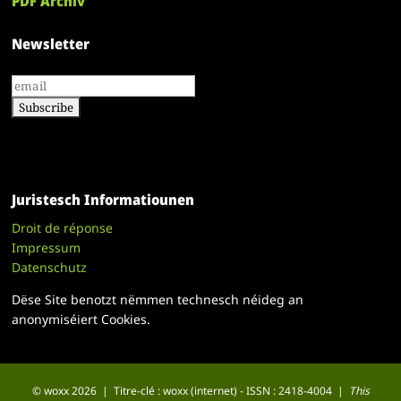
PDF Archiv
Newsletter
Juristesch Informatiounen
Droit de réponse
Impressum
Datenschutz
Dëse Site benotzt nëmmen technesch néideg an
anonymiséiert Cookies.
© woxx 2026 | Titre-clé : woxx (internet) - ISSN : 2418-4004 |
This