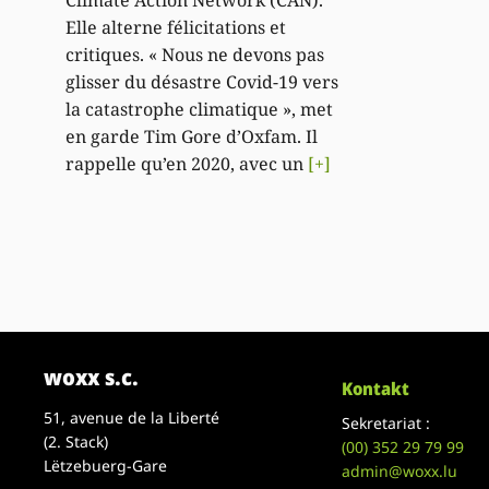
Elle alterne félicitations et
critiques. « Nous ne devons pas
glisser du désastre Covid-19 vers
la catastrophe climatique », met
en garde Tim Gore d’Oxfam. Il
rappelle qu’en 2020, avec un
[+]
woxx s.c.
Kontakt
51, avenue de la Liberté
Sekretariat :
(2. Stack)
(00)
352 29 79 99
Lëtzebuerg-Gare
admin@woxx.lu