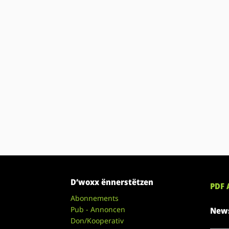
D’woxx ënnerstëtzen
PDF 
Abonnements
Pub - Annoncen
News
Don/Kooperativ