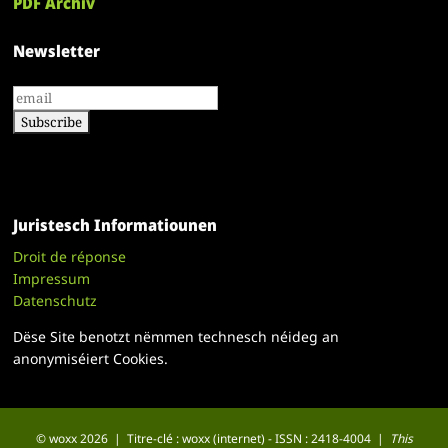
PDF Archiv
Newsletter
Juristesch Informatiounen
Droit de réponse
Impressum
Datenschutz
Dëse Site benotzt nëmmen technesch néideg an
anonymiséiert Cookies.
© woxx 2026 | Titre-clé : woxx (internet) - ISSN : 2418-4004 |
This