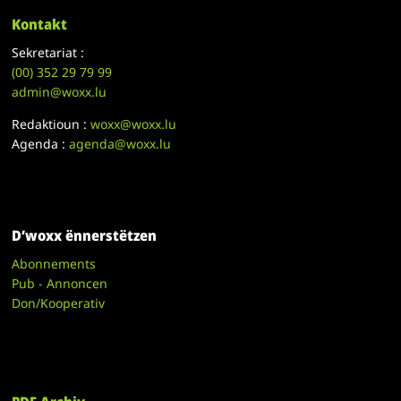
Kontakt
Sekretariat :
(00)
352 29 79 99
admin@woxx.lu
Redaktioun :
woxx@woxx.lu
Agenda :
agenda@woxx.lu
D’woxx ënnerstëtzen
Abonnements
Pub - Annoncen
Don/Kooperativ