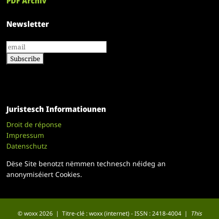
PDF Archiv
Newsletter
Juristesch Informatiounen
Droit de réponse
Impressum
Datenschutz
Dëse Site benotzt nëmmen technesch néideg an
anonymiséiert Cookies.
© woxx 2026 | Titre-clé : woxx (internet) - ISSN : 2418-4004 |
This