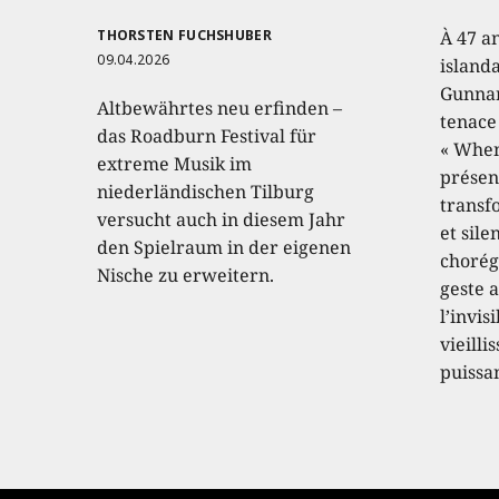
THORSTEN FUCHSHUBER
À 47 a
09.04.2026
island
Gunnar
Altbewährtes neu erfinden –
tenace
das Roadburn Festival für
« When
extreme Musik im
présen
niederländischen Tilburg
transf
versucht auch in diesem Jahr
et sile
den Spielraum in der eigenen
chorég
Nische zu erweitern.
geste a
l’invis
vieilli
puissa