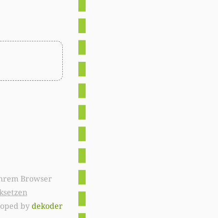
ksetzen
loped by
dekoder