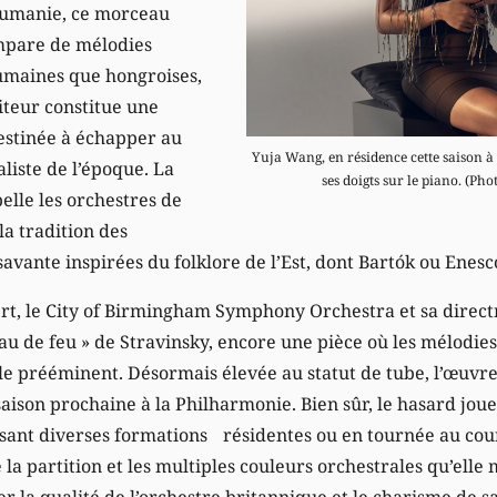
Roumanie, ce morceau
empare de mélodies
oumaines que hongroises,
iteur constitue une
estinée à échapper au
Yuja Wang, en résidence cette saison à
aliste de l’époque. La
ses doigts sur le piano. (Pho
elle les orchestres de
 la tradition des
avante inspirées du folklore de l’Est, dont Bartók ou Enesco
rt, le City of Birmingham Symphony Orchestra et sa direct
eau de feu » de Stravinsky, encore une pièce où les mélodie
ôle prééminent. Désormais élevée au statut de tube, l’œuvr
 saison prochaine à la Philharmonie. Bien sûr, le hasard jou
ant diverses formations résidentes ou en tournée au co
 la partition et les multiples couleurs orchestrales qu’elle
 la qualité de l’orchestre britannique et le charisme de sa