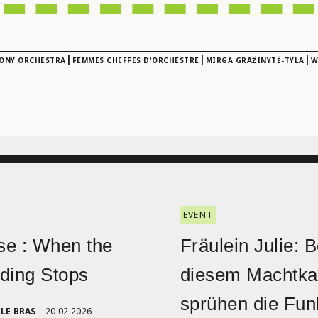
|
|
|
ONY ORCHESTRA
FEMMES CHEFFES D'ORCHESTRE
MIRGA GRAŽINYTĖ-TYLA
W
EVENT
e : When the
Fräulein Julie: B
ding Stops
diesem Machtk
sprühen die Fu
LE BRAS
20.02.2026