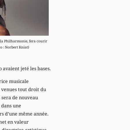
 la Philharmonie, fera courir
to : Norbert Kniat)
 avaient jeté les bases.
rice musicale
s venues tout droit du
e sera de nouveau
e dans une
urs d’une même année.
 met en valeur
 directrice artistique