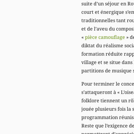
suite d’un séjour en 
court et énergique s’
traditionnelles tant r
et de l’aveu du compos
«
pièce camouflage
» d
diktat du réalisme soci
formation réduite rapp
village et se situe dans
partitions de musique s
Pour terminer le conce
s’attaqueront à « L’ois
folklore tiennent un r
jouée plusieurs fois la
programmation réuniss
Reste que l’exigence de
permettront d’apprécier