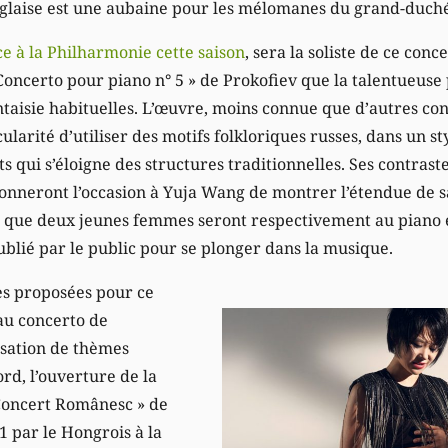
nglaise est une aubaine pour les mélomanes du grand-duch
e à la Philharmonie cette saison
, sera la soliste de ce con
« Concerto pour piano n° 5 » de Prokofiev que la talentueuse
antaisie habituelles. L’œuvre, moins connue que d’autres c
cularité d’utiliser des motifs folkloriques russes, dans un s
qui s’éloigne des structures traditionnelles. Ses contraste
onneront l’occasion à Yuja Wang de montrer l’étendue de sa
re que deux jeunes femmes seront respectivement au piano e
ublié par le public pour se plonger dans la musique.
es proposées pour ce
 au concerto de
isation de thèmes
ord, l’ouverture de la
Concert Românesc » de
1 par le Hongrois à la