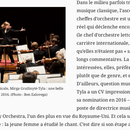
Dans le milieu parfois t
musique classique, l’as
cheffes d’orchestre est
réel qui déclenche enco
(le chef d’orchestre lett
carrière internationale
qu’elles n’étaient pas « s
longs commentaires. La
intéressées, elles, préf
plutôt que de genre, et e
D’ailleurs, question mu
icale, Mirga Gražinytė-Tyla : une belle
Tyla a un CV impression
 2016. (Photo : Ben Ealovega)
sa nomination en 2016 – 
poste de directrice musi
chestra, l’un des plus en vue du Royaume-Uni. Et cela sa
: la jeune femme a étudié le chant. C’est dire si son étap