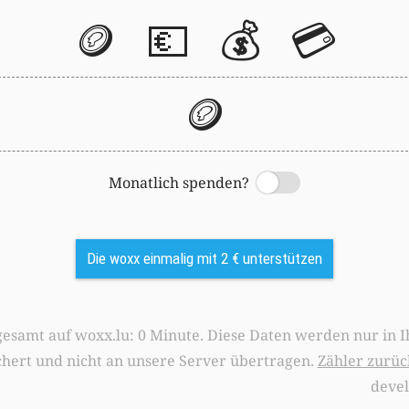
🪙
💶
💰
💳
🪙
Monatlich spenden?
Switch
Die woxx einmalig mit 2 € unterstützen
0 Minute. Diese Daten werden nur in Ihrem Browser
chert und nicht an unsere Server übertragen.
Zähler zurüc
deve