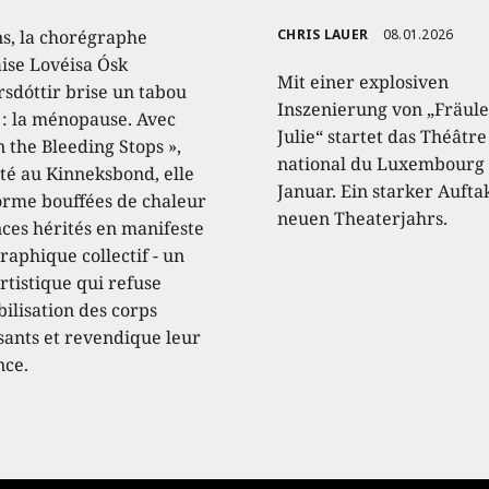
ns, la chorégraphe
CHRIS LAUER
08.01.2026
aise Lovéisa Ósk
Mit einer explosiven
sdóttir brise un tabou
Inszenierung von „Fräule
 : la ménopause. Avec
Julie“ startet das Théâtre
 the Bleeding Stops »,
national du Luxembourg 
té au Kinneksbond, elle
Januar. Ein starker Aufta
orme bouffées de chaleur
neuen Theaterjahrs.
nces hérités en manifeste
raphique collectif - un
rtistique qui refuse
ibilisation des corps
ssants et revendique leur
nce.