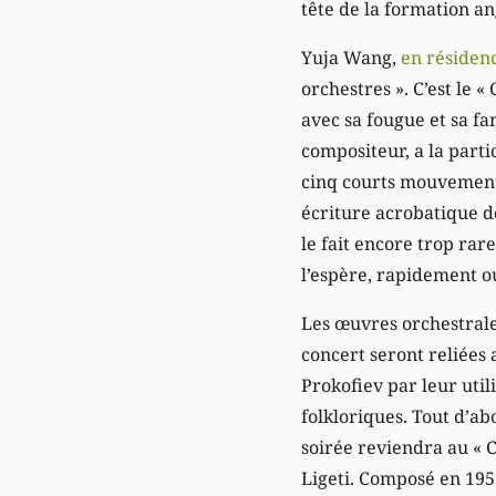
tête de la formation a
Yuja Wang,
en résidenc
orchestres ». C’est le 
avec sa fougue et sa f
compositeur, a la parti
cinq courts mouvements 
écriture acrobatique d
le fait encore trop ra
l’espère, rapidement o
Les œuvres orchestral
concert seront reliées
Prokofiev par leur util
folkloriques. Tout d’ab
soirée reviendra au « 
Ligeti. Composé en 195