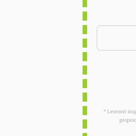
* Lesezeit insgesamt auf woxx.lu: 
gespei