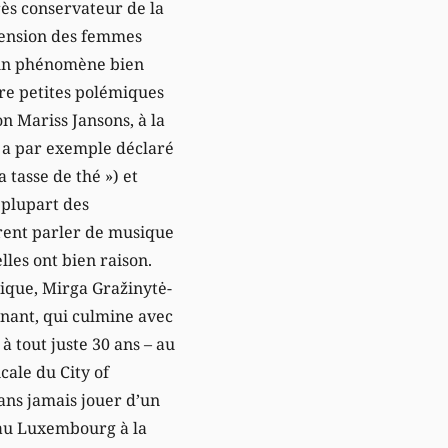
rès conservateur de la
cension des femmes
 un phénomène bien
re petites polémiques
on Mariss Jansons, à la
, a par exemple déclaré
a tasse de thé ») et
 plupart des
èrent parler de musique
lles ont bien raison.
sique, Mirga Gražinytė-
nant, qui culmine avec
à tout juste 30 ans – au
cale du City of
ns jamais jouer d’un
e au Luxembourg à la