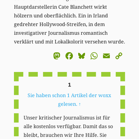
Hauptdarstellerin Cate Blanchett wirkt
hölzern und oberflächlich. Ein in Irland
gedrehter Hollywood-Streifen, in dem
investigativer Journalismus romantisch
verklärt und mit Lokalkolorit versehen wurde.
Mastodon
Facebook
Bluesky
WhatsA
Email
Co
Li
1
Sie haben schon 1 Artikel der woxx
gelesen.
↑
Unser kritischer Journalismus ist für
alle kostenlos verfügbar. Damit das so
bleibt, brauchen wir Ihre Hilfe. Sie