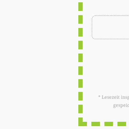
* Lesezeit insgesamt auf woxx.lu: 
gespei