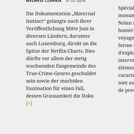
MELANIE CZARNIK
31.07.2026
Spécia
Die Dokumentation „Maternal
monume
Instinct“ gelangte nach ihrer
Nolan 
Veröffentlichung Mitte Juni in
homéri
diversen Ländern, darunter
voyage
auch Luxemburg, direkt an die
forme 
Spitze der Netflix-Charts. Dies
d’expl
dürfte vor allem der stetig
interve
wachsenden Fangemeinde des
élémen
True-Crime-Genres geschuldet
caract
sein sowie der morbiden
sont au
Faszination für einen Fall,
de pre
dessen Grausamkeit die Doku
[+]