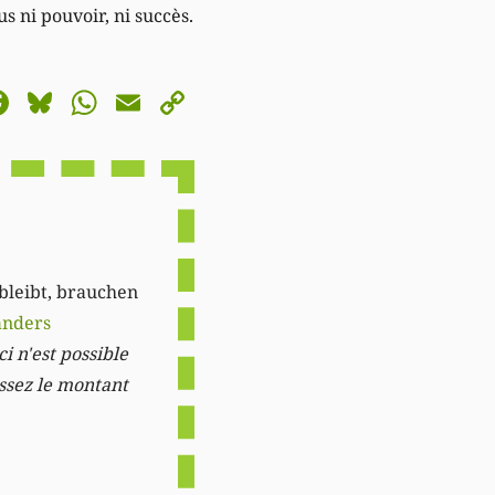
s ni pouvoir, ni succès.
astodon
Facebook
Bluesky
WhatsApp
Email
Copy
Link
 bleibt, brauchen
anders
i n'est possible
issez le montant