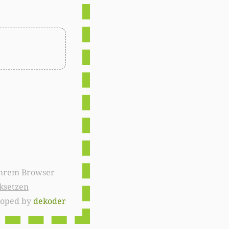
ksetzen
loped by
dekoder