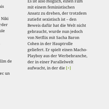
Es ist also möglich, einen Film
ais
mit einem feministischen
Ansatz zu drehen, der trotzdem
 Niki
zutiefst sexistisch ist – den
order
Beweis dafür hat die Welt nicht
uïe
gebraucht, wurde nun jedoch
von Netflix mit Sacha Baron
u
Cohen in der Hauptrolle
geliefert. Er spielt einen Macho-
e
Playboy aus der Werbebranche,
film de
der in einer Parallelwelt
aufwacht, in der die
[+]
ec un