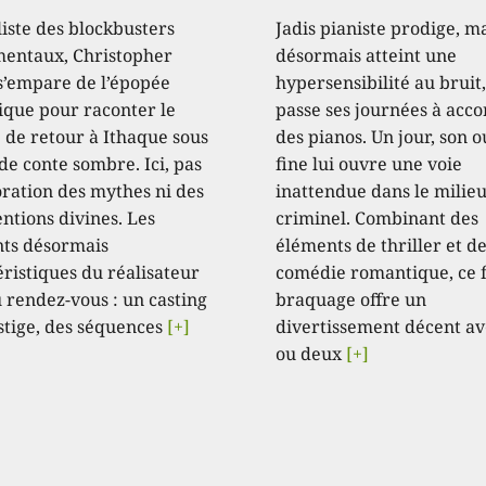
liste des blockbusters
Jadis pianiste prodige, m
ntaux, Christopher
désormais atteint une
s’empare de l’épopée
hypersensibilité au bruit,
que pour raconter le
passe ses journées à acc
 de retour à Ithaque sous
des pianos. Un jour, son o
de conte sombre. Ici, pas
fine lui ouvre une voie
oration des mythes ni des
inattendue dans le milie
ntions divines. Les
criminel. Combinant des
ts désormais
éléments de thriller et d
éristiques du réalisateur
comédie romantique, ce 
 rendez-vous : un casting
braquage offre un
stige, des séquences
[+]
divertissement décent av
ou deux
[+]