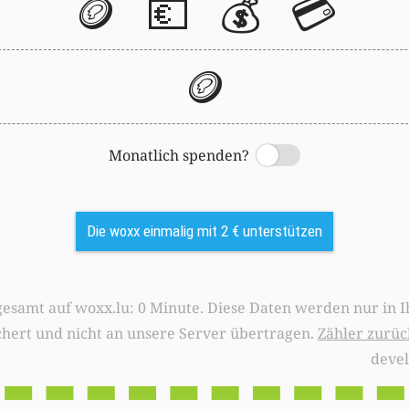
🪙
💶
💰
💳
🪙
Monatlich spenden?
Switch
Die woxx einmalig mit 2 € unterstützen
0 Minute. Diese Daten werden nur in Ihrem Browser
chert und nicht an unsere Server übertragen.
Zähler zurüc
deve