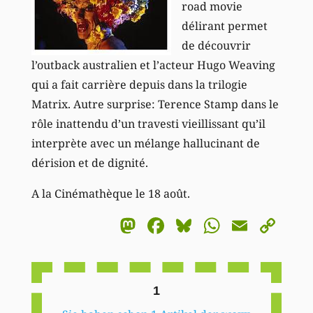
road movie
délirant permet
de découvrir
l’outback australien et l’acteur Hugo Weaving
qui a fait carrière depuis dans la trilogie
Matrix. Autre surprise: Terence Stamp dans le
rôle inattendu d’un travesti vieillissant qu’il
interprète avec un mélange hallucinant de
dérision et de dignité.
A la Cinémathèque le 18 août.
Mastodon
Facebook
Bluesky
WhatsA
Email
Co
Li
1