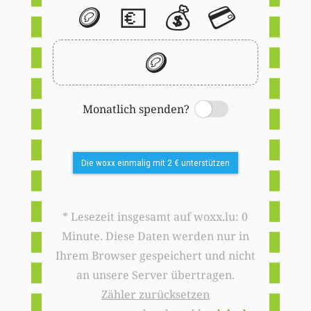
🪙
💶
💰
💳
🪙
Monatlich spenden?
Switch
Die woxx einmalig mit 2 € unterstützen
* Lesezeit insgesamt auf woxx.lu: 0
Minute. Diese Daten werden nur in
Ihrem Browser gespeichert und nicht
an unsere Server übertragen.
Zähler zurücksetzen