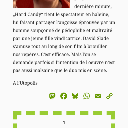
dernière minute,
„Hard Candy“ tient le spectateur en haleine,
lui faisant partager l’angoisse éprouvée par un
homme soupçonné de pédophilie et maltraité
par une jeune fille vindicatrice. David Slade
s’amuse tout au long de son film à brouiller
nos repères. C’est efficace. Mais l’on se
demande parfois si l’intention de l’oeuvre n’est
pas aussi malsaine que le duo mis en scène.
A l’Utopolis
Mastodon
Facebook
Bluesky
WhatsA
Email
Co
Li
1