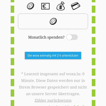
🪙
💶
💰
💳
🪙
Monatlich spenden?
Switch
Die woxx einmalig mit 2 € unterstützen
* Lesezeit insgesamt auf woxx.lu: 0
Minute. Diese Daten werden nur in
Ihrem Browser gespeichert und nicht
an unsere Server übertragen.
Zähler zurücksetzen