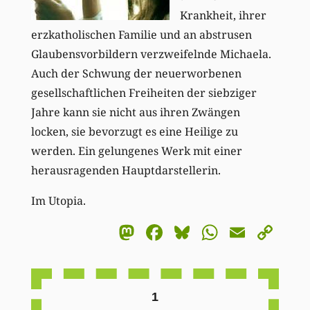
Krankheit, ihrer
erzkatholischen Familie und an abstrusen
Glaubensvorbildern verzweifelnde Michaela.
Auch der Schwung der neuerworbenen
gesellschaftlichen Freiheiten der siebziger
Jahre kann sie nicht aus ihren Zwängen
locken, sie bevorzugt es eine Heilige zu
werden. Ein gelungenes Werk mit einer
herausragenden Hauptdarstellerin.
Im Utopia.
Mastodon
Facebook
Bluesky
WhatsA
Email
Co
Li
1