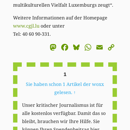
multikulturellen Vielfalt Luxemburgs zeugt“.
Weitere Informationen auf der Homepage
www.cgjl.lu
oder unter
Tel: 40 60 90-331.
Mastodon
Facebook
Bluesky
WhatsA
Email
Co
Li
1
Sie haben schon 1 Artikel der woxx
gelesen.
↑
Unser kritischer Journalismus ist für
alle kostenlos verfügbar. Damit das so
bleibt, brauchen wir Ihre Hilfe. Sie
können Ihren Spendenbeitrag hier