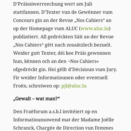
D’Präissiwerreechung wert am Juli
stattfannen. D’Texter vun de Gewënner vum
Concours gin an der Revue „Nos Cahiers“ an
op der Homepage vum ALUC (
www.aluc.lu
)
publizéiert. All gedréckten Säit an der Revue
„Nos Cahiers“ gëtt nach zousätzlech bezuelt.
Weider gutt Texter, déi kee Präis gewonnen
hun, kënnen och an den ¬Nos Cahiers«
ofgedréckt gin. Hei gëllt d’Décisioun vum Jury.
Fir weider Informatiounen oder eventuell
Froën, schreiwen op:
pjl@aluc.lu
„Gewalt – wat man?“
Den Fraëforum a.s.b.l invitéiert op en
Informatiounsowend mat der Madame Joëlle
Schranck, Chargée de Direction vun Femmes