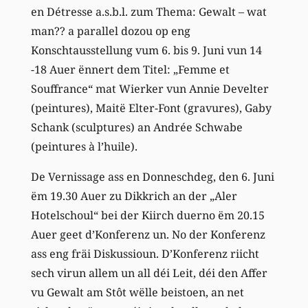
en Détresse a.s.b.l. zum Thema: Gewalt – wat
man?? a parallel dozou op eng
Konschtausstellung vum 6. bis 9. Juni vun 14
-18 Auer ënnert dem Titel: „Femme et
Souffrance“ mat Wierker vun Annie Develter
(peintures), Maitë Elter-Font (gravures), Gaby
Schank (sculptures) an Andrée Schwabe
(peintures à l’huile).
De Vernissage ass en Donneschdeg, den 6. Juni
ëm 19.30 Auer zu Dikkrich an der „Aler
Hotelschoul“ bei der Kiirch duerno ëm 20.15
Auer geet d’Konferenz un. No der Konferenz
ass eng fräi Diskussioun. D’Konferenz riicht
sech virun allem un all déi Leit, déi den Affer
vu Gewalt am Stôt wëlle beistoen, an net