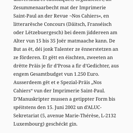
Zesummenaarbecht mat der Imprimerie
Saint-Paul an der Revue ¬Nos Cahiers«, en
litterarësche Concours (Däitsch, Franséisch
oder Lëtzebuergesch) bei deem jiddereen am
Alter vun 15 bis 35 Joër matmaache kann. De
But as ët, déi jonk Talenter ze ënnerstetzen an
ze förderen. Et gëtt en éischten, zweeten an
drëtte Präis je fir d’Prosa a fir d’Gedichter, aus
engem Gesamtbudget vun 1.250 Euro.
Ausserdeem gët et e Spezial-Präis „Nos
Cahiers“ vun der Imprimerie Saint-Paul.
D’Manuskripter mussen a getippter Form bis
spéitstens den 15. Juni 2002 un d’ALUC-
Sekretariat (5, avenue Marie-Thérèse, L-2132
Luxembourg) geschéckt gin.