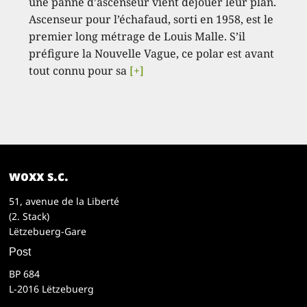
une panne d’ascenseur vient déjouer leur plan.
Ascenseur pour l’échafaud, sorti en 1958, est le
premier long métrage de Louis Malle. S’il
préfigure la Nouvelle Vague, ce polar est avant
tout connu pour sa
[+]
woxx s.c.
51, avenue de la Liberté
(2. Stack)
Lëtzebuerg-Gare
Post
BP 684
L-2016 Lëtzebuerg