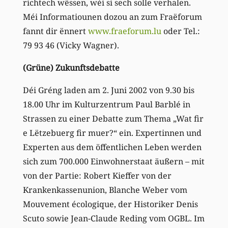
richtech wëssen, wéi si sech solle verhalen.
Méi Informatiounen dozou an zum Fraëforum
fannt dir ënnert
www.fraeforum.lu
oder Tel.:
79 93 46 (Vicky Wagner).
(Grüne) Zukunftsdebatte
Déi Gréng laden am 2. Juni 2002 von 9.30 bis
18.00 Uhr im Kulturzentrum Paul Barblé in
Strassen zu einer Debatte zum Thema „Wat fir
e Lëtzebuerg fir muer?“ ein. Expertinnen und
Experten aus dem öffentlichen Leben werden
sich zum 700.000 Einwohnerstaat äußern – mit
von der Partie: Robert Kieffer von der
Krankenkassenunion, Blanche Weber vom
Mouvement écologique, der Historiker Denis
Scuto sowie Jean-Claude Reding vom OGBL. Im