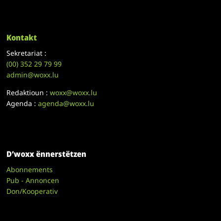
Kontakt
Sekretariat :
(00)
352 29 79 99
admin@woxx.lu
Redaktioun :
woxx@woxx.lu
Agenda :
agenda@woxx.lu
D’woxx ënnerstëtzen
Abonnements
Pub - Annoncen
Don/Kooperativ