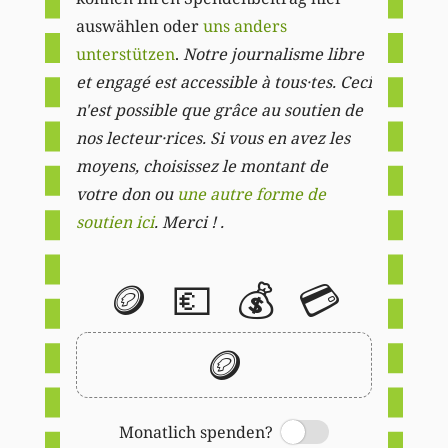
auswählen oder
uns anders
unterstützen
.
Notre journalisme libre
et engagé est accessible à tous·tes. Ceci
n'est possible que grâce au soutien de
nos lecteur·rices. Si vous en avez les
moyens, choisissez le montant de
votre don ou
une autre forme de
soutien ici
. Merci ! .
🪙
💶
💰
💳
🪙
Monatlich spenden?
Switch