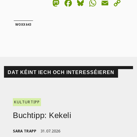
Mastodon
Facebook
Bluesky
WhatsA
Email
Co
Lin
WOXX643
DAT KÉINT IECH OCH INTERESSÉIEREN
KULTURTIPP
Buchtipp: Kekeli
SARA TRAPP
31.07.2026