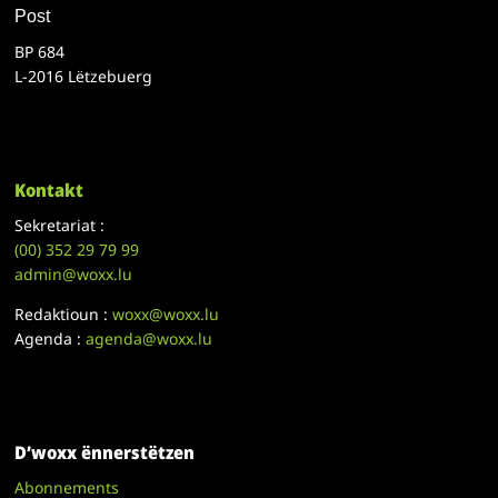
Post
BP 684
L-2016 Lëtzebuerg
Kontakt
Sekretariat :
(00)
352 29 79 99
admin@woxx.lu
Redaktioun :
woxx@woxx.lu
Agenda :
agenda@woxx.lu
D’woxx ënnerstëtzen
Abonnements