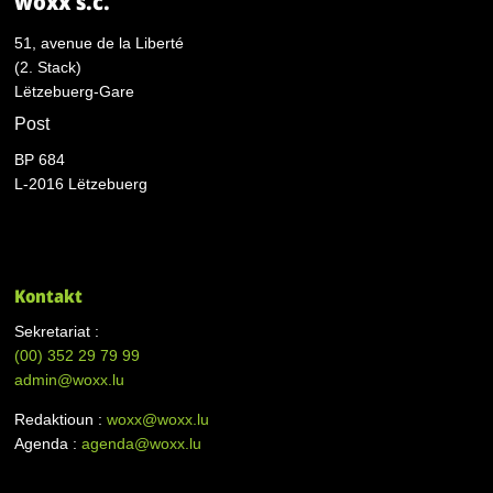
woxx s.c.
51, avenue de la Liberté
(2. Stack)
Lëtzebuerg-Gare
Post
BP 684
L-2016 Lëtzebuerg
Kontakt
Sekretariat :
(00)
352 29 79 99
admin@woxx.lu
Redaktioun :
woxx@woxx.lu
Agenda :
agenda@woxx.lu