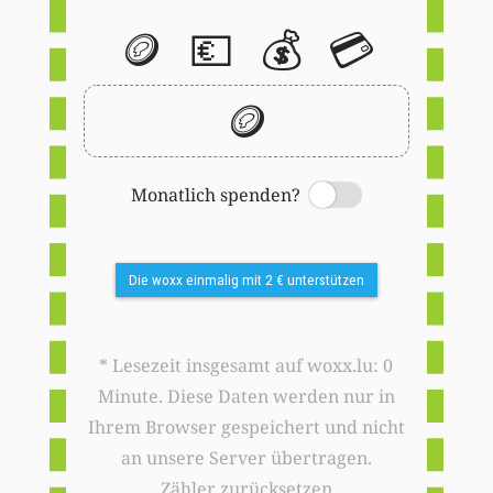
🪙
💶
💰
💳
🪙
Monatlich spenden?
Switch
Die woxx einmalig mit 2 € unterstützen
* Lesezeit insgesamt auf woxx.lu: 0
Minute. Diese Daten werden nur in
Ihrem Browser gespeichert und nicht
an unsere Server übertragen.
Zähler zurücksetzen