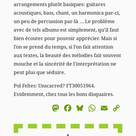
arrangements plutôt basiques: guitares
acoustiques, bass, chant, un harmonica par-ci,
un peu de percussion par-là … Le problème
avec de tels albums est simplement, qu’il faut
bien écouter pour pouvoir apprécier. Mais si
l’on se prend du temps, si l’on fait attention
aux textes, la beauté des mélodies fait souvent
mouche et la sincérité de l’interprétation ne
peut plus que séduire.
Pol Feltes: Unscarred? FT30051964.
Evidemment, chez tous les bons disquaires.
Mastodon
Facebook
Bluesky
WhatsA
Email
Co
Li