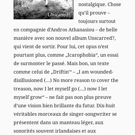
nostalgique. Chose
qu’il prouve –
toujours surtout
en compagnie d’Andros Athanasiou – de belle
manière avec son nouvel album Unscarred?,
qui vient de sortir. Pour lui, cet opus n’est
pourtant plus, comme „Icarophobia“, un essai
de surmonter le passé. Mais bon, un texte
comme celui de „Driftin'“ – „I am wounded-
disillusioned (…) No more reason to cover the
treason, now I let myself go (…) now I let
myself grow“ – ne fait pas non plus preuve
d’une vision bien brillante du futur. Dix-huit
véritables morceaux de singer-songwriter se
présentent dans un manteau léger, aux
sonorités souvent irlandaises et aux