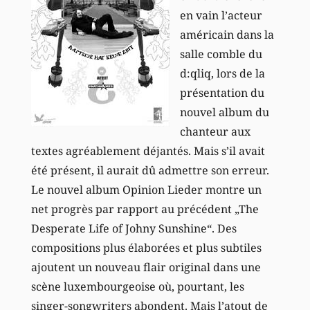
en vain l’acteur
américain dans la
salle comble du
d:qliq, lors de la
présentation du
nouvel album du
chanteur aux
textes agréablement déjantés. Mais s’il avait
été présent, il aurait dû admettre son erreur.
Le nouvel album Opinion Lieder montre un
net progrès par rapport au précédent „The
Desperate Life of Johny Sunshine“. Des
compositions plus élaborées et plus subtiles
ajoutent un nouveau flair original dans une
scène luxembourgeoise où, pourtant, les
singer-songwriters abondent. Mais l’atout de