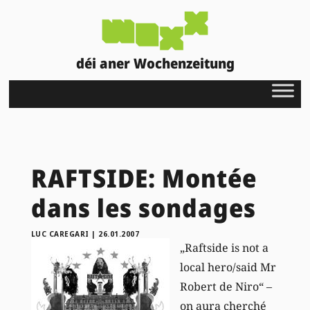
déi aner Wochenzeitung
RAFTSIDE: Montée
dans les sondages
LUC CAREGARI
|
26.01.2007
„Raftside is not a
local hero/said Mr
Robert de Niro“ –
on aura cherché