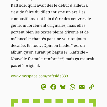
Raftside, qu’il avait dès le début d’ailleurs,
c’est de faire du dilettantisme un art. Les
compositions sont loin d’être des oeuvres de
génie, ni forcément originales, mais elles
portent bien les textes pleins d’ironie et de
mélancolie chantés par une voix toujours
décalée. En tout, „Opinion Lieder“ est un
album qu’on aurait pu baptiser „Raftside –
Nouvelle formule renforcée“, mais ça n’aurait
pas été original.
www.myspace.com/raftside333
Mastodon
Facebook
Bluesky
WhatsA
Email
Co
Li