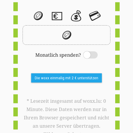
🪙
💶
💰
💳
🪙
Monatlich spenden?
Switch
Die woxx einmalig mit 2 € unterstützen
* Lesezeit insgesamt auf woxx.lu: 0
Minute. Diese Daten werden nur in
Ihrem Browser gespeichert und nicht
an unsere Server übertragen.