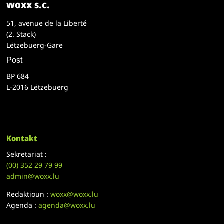
woxx s.c.
51, avenue de la Liberté
(2. Stack)
Lëtzebuerg-Gare
Post
BP 684
L-2016 Lëtzebuerg
Kontakt
Sekretariat :
(00)
352 29 79 99
admin@woxx.lu
Redaktioun :
woxx@woxx.lu
Agenda :
agenda@woxx.lu