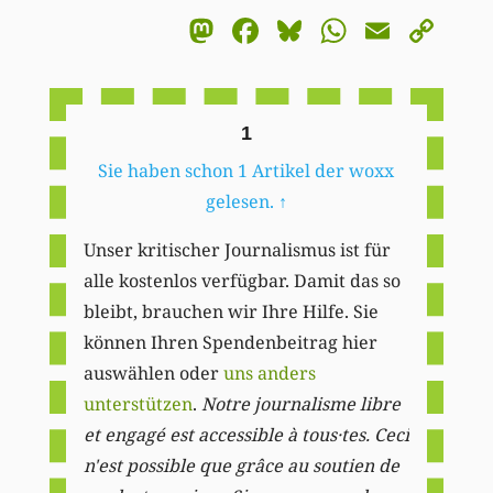
Mastodon
Facebook
Bluesky
WhatsA
Email
Co
Li
1
Sie haben schon 1 Artikel der woxx
gelesen.
↑
Unser kritischer Journalismus ist für
alle kostenlos verfügbar. Damit das so
bleibt, brauchen wir Ihre Hilfe. Sie
können Ihren Spendenbeitrag hier
auswählen oder
uns anders
unterstützen
.
Notre journalisme libre
et engagé est accessible à tous·tes. Ceci
n'est possible que grâce au soutien de