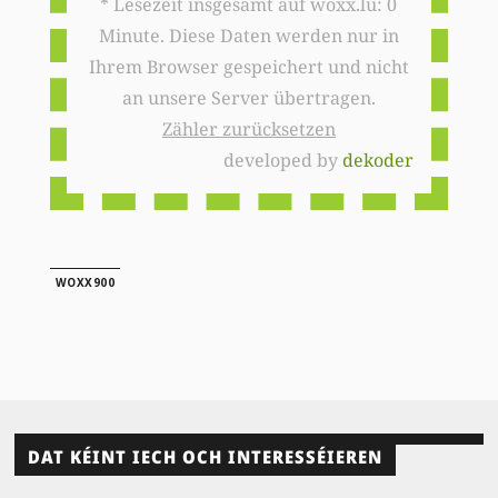
* Lesezeit insgesamt auf woxx.lu: 0
Minute. Diese Daten werden nur in
Ihrem Browser gespeichert und nicht
an unsere Server übertragen.
Zähler zurücksetzen
developed by
dekoder
WOXX900
DAT KÉINT IECH OCH INTERESSÉIEREN