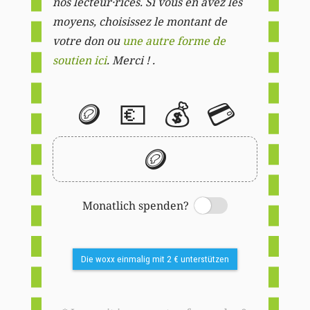
nos lecteur·rices. Si vous en avez les
moyens, choisissez le montant de
votre don ou
une autre forme de
soutien ici
. Merci ! .
🪙
💶
💰
💳
🪙
Monatlich spenden?
Switch
Die woxx einmalig mit 2 € unterstützen