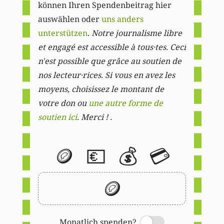
können Ihren Spendenbeitrag hier
auswählen oder
uns anders
unterstützen
.
Notre journalisme libre
et engagé est accessible à tous·tes. Ceci
n'est possible que grâce au soutien de
nos lecteur·rices. Si vous en avez les
moyens, choisissez le montant de
votre don ou
une autre forme de
soutien ici
. Merci ! .
🪙
💶
💰
💳
🪙
Monatlich spenden?
Switch