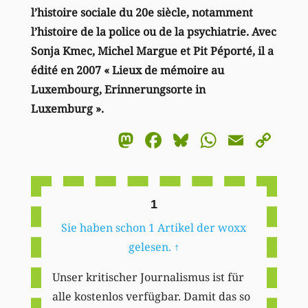
l’histoire sociale du 20e siècle, notamment
l’histoire de la police ou de la psychiatrie. Avec
Sonja Kmec, Michel Margue et Pit Péporté, il a
édité en 2007 « Lieux de mémoire au
Luxembourg, Erinnerungsorte in
Luxemburg ».
Mastodon
Facebook
Bluesky
WhatsA
Email
Co
Li
1
Sie haben schon 1 Artikel der woxx
gelesen.
↑
Unser kritischer Journalismus ist für
alle kostenlos verfügbar. Damit das so