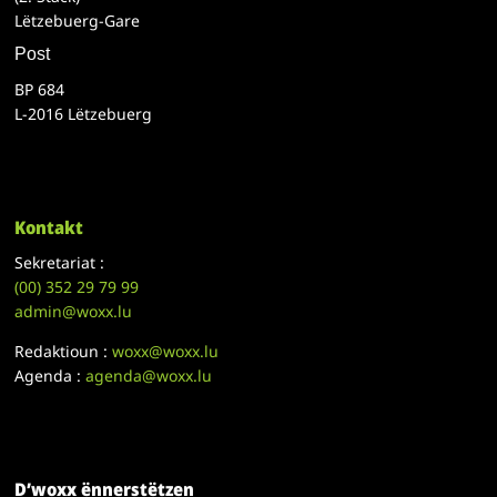
Lëtzebuerg-Gare
Post
BP 684
L-2016 Lëtzebuerg
Kontakt
Sekretariat :
(00)
352 29 79 99
admin@woxx.lu
Redaktioun :
woxx@woxx.lu
Agenda :
agenda@woxx.lu
D’woxx ënnerstëtzen