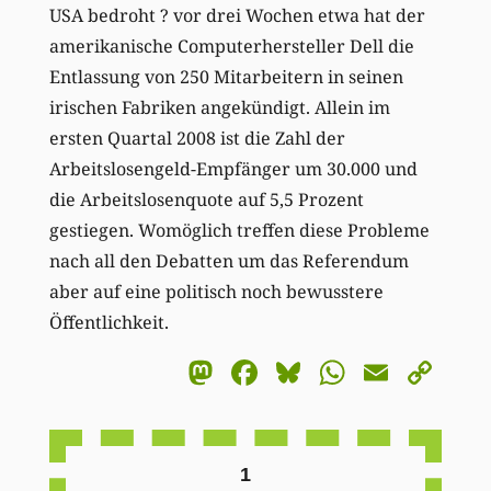
USA bedroht ? vor drei Wochen etwa hat der
amerikanische Computerhersteller Dell die
Entlassung von 250 Mitarbeitern in seinen
irischen Fabriken angekündigt. Allein im
ersten Quartal 2008 ist die Zahl der
Arbeitslosengeld-Empfänger um 30.000 und
die Arbeitslosenquote auf 5,5 Prozent
gestiegen. Womöglich treffen diese Probleme
nach all den Debatten um das Referendum
aber auf eine politisch noch bewusstere
Öffentlichkeit.
Mastodon
Facebook
Bluesky
WhatsA
Email
Co
Li
1