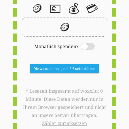
🪙
💶
💰
💳
🪙
Monatlich spenden?
Switch
Die woxx einmalig mit 2 € unterstützen
* Lesezeit insgesamt auf woxx.lu: 0
Minute. Diese Daten werden nur in
Ihrem Browser gespeichert und nicht
an unsere Server übertragen.
Zähler zurücksetzen