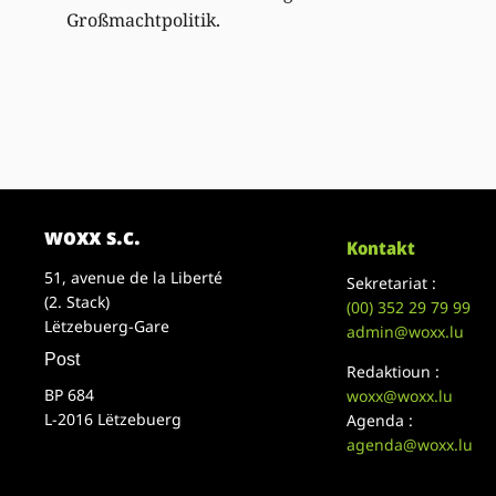
Großmachtpolitik.
woxx s.c.
Kontakt
51, avenue de la Liberté
Sekretariat :
(2. Stack)
(00)
352 29 79 99
Lëtzebuerg-Gare
admin@woxx.lu
Post
Redaktioun :
BP 684
woxx@woxx.lu
L-2016 Lëtzebuerg
Agenda :
agenda@woxx.lu