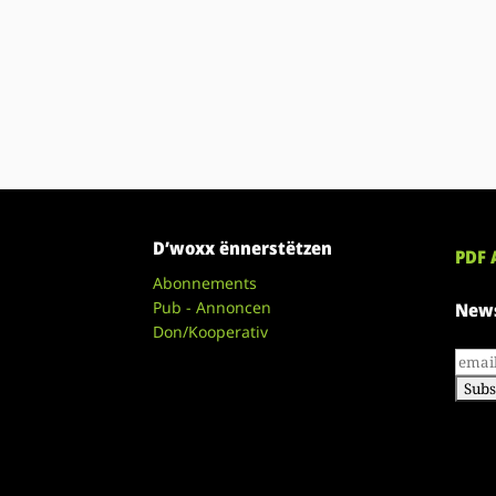
D’woxx ënnerstëtzen
PDF 
Abonnements
Pub - Annoncen
News
Don/Kooperativ