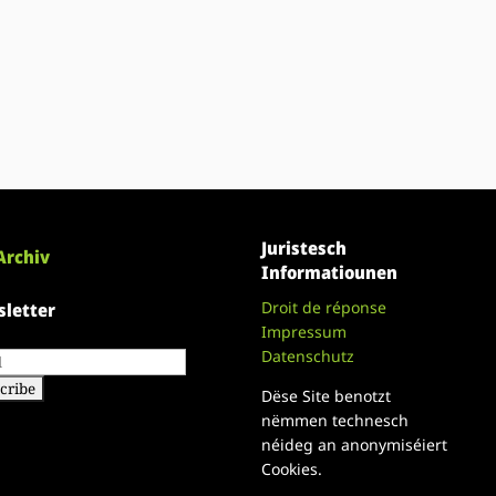
Juristesch
Archiv
Informatiounen
Droit de réponse
letter
Impressum
Datenschutz
Dëse Site benotzt
nëmmen technesch
néideg an anonymiséiert
Cookies.