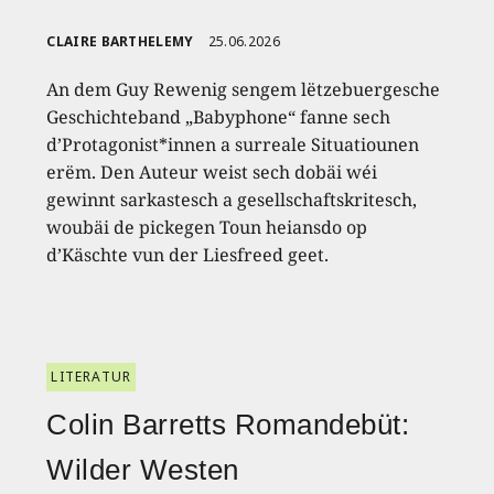
CLAIRE BARTHELEMY
25.06.2026
An dem Guy Rewenig sengem lëtzebuergesche
Geschichteband „Babyphone“ fanne sech
d’Protagonist*innen a surreale Situatiounen
erëm. Den Auteur weist sech dobäi wéi
gewinnt sarkastesch a gesellschaftskritesch,
woubäi de pickegen Toun heiansdo op
d’Käschte vun der Liesfreed geet.
LITERATUR
Colin Barretts Romandebüt:
Wilder Westen