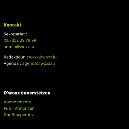
Kontakt
Sekretariat :
(00)
352 29 79 99
admin@woxx.lu
Redaktioun :
woxx@woxx.lu
Agenda :
agenda@woxx.lu
D’woxx ënnerstëtzen
Abonnements
Pub - Annoncen
Don/Kooperativ