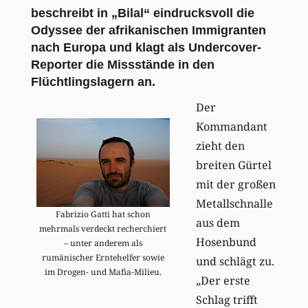
beschreibt in „Bilal“ eindrucksvoll die
Odyssee der afrikanischen Immigranten
nach Europa und klagt als Undercover-
Reporter die Missstände in den
Flüchtlingslagern an.
Der
Kommandant
zieht den
breiten Gürtel
mit der großen
Metallschnalle
Fabrizio Gatti hat schon
aus dem
mehrmals verdeckt recherchiert
Hosenbund
– unter anderem als
rumänischer Erntehelfer sowie
und schlägt zu.
im Drogen- und Mafia-Milieu.
„Der erste
Schlag trifft