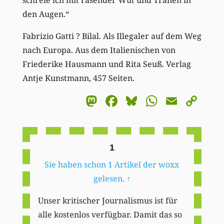
den Augen.“
Fabrizio Gatti ? Bilal. Als Illegaler auf dem Weg
nach Europa. Aus dem Italienischen von
Friederike Hausmann und Rita Seuß. Verlag
Antje Kunstmann, 457 Seiten.
Mastodon
Facebook
Bluesky
WhatsA
Email
Co
Li
1
Sie haben schon 1 Artikel der woxx
gelesen.
↑
Unser kritischer Journalismus ist für
alle kostenlos verfügbar. Damit das so