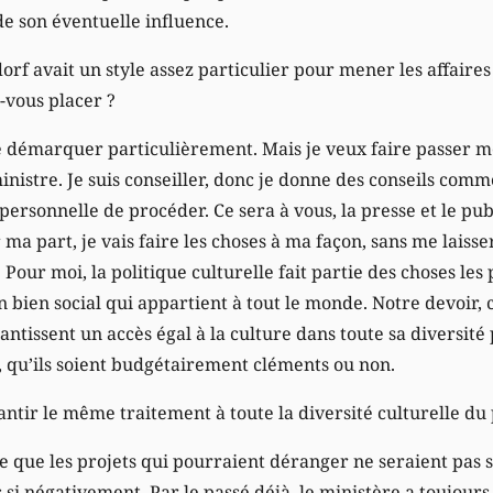
 de son éventuelle influence.
rf avait un style assez particulier pour mener les affaires 
-vous placer ?
e démarquer particulièrement. Mais je veux faire passer me
inistre. Je suis conseiller, donc je donne des conseils comme 
sonnelle de procéder. Ce sera à vous, la presse et le publi
a part, je vais faire les choses à ma façon, sans me laisse
Pour moi, la politique culturelle fait partie des choses le
n bien social qui appartient à tout le monde. Notre devoir, c
antissent un accès égal à la culture dans toute sa diversité
, qu’ils soient budgétairement cléments ou non.
rantir le même traitement à toute la diversité culturelle du
 que les projets qui pourraient déranger ne seraient pas s
s si négativement. Par le passé déjà, le ministère a toujours