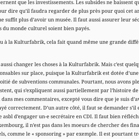
cernent que les investissements. Les subsides ne baissent q
our dire qu’il faudra regarder de plus près pour quoi cet ar
ne suffit plus d’avoir un musée. Il faut aussi assurer leur sé
rs du monde culturel soient bien payés.
 à la Kulturfabrik, cela fait quand même une grande diffé
aussi changer les choses à la Kulturfabrik. Mais c’est quelq
ponsables sur place, puisque la Kulturfabrik est dotée d’un
oitié de subventions communales. Pourtant, nous avons pl
tent, qui s’expliquent aussi partiellement par l’histoire de l
in dans mes commentaires, excepté vous dire que je suis d’
ayé correctement. D’un autre côté, il faut se demander s’il
asbl d’engager un-e secrétaire en CDI. Il faut bien réfléchi
xembourg, il n’est pas dans les moeurs de chercher des fin
els, comme le « sponsoring » par exemple. Il est pourtant t