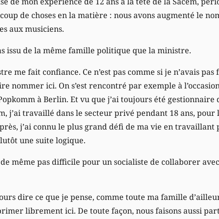
ause de mon expérience de 12 ans à la tête de la Sacem, pér
coup de choses en la matière : nous avons augmenté le nom
des aux musiciens.
s issu de la même famille politique que la ministre.
stre me fait confiance. Ce n’est pas comme si je n’avais p
re nommer ici. On s’est rencontré par exemple à l’occasio
pkomm à Berlin. Et vu que j’ai toujours été gestionnaire 
, j’ai travaillé dans le secteur privé pendant 18 ans, pour l
Après, j’ai connu le plus grand défi de ma vie en travaillant
lutôt une suite logique.
t de même pas difficile pour un socialiste de collaborer ave
ours dire ce que je pense, comme toute ma famille d’ailleurs
rimer librement ici. De toute façon, nous faisons aussi pa