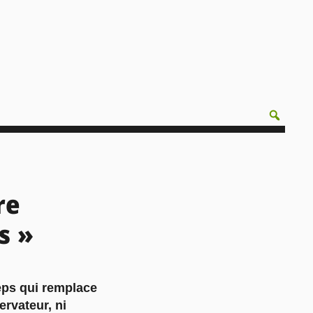
re
s »
ieps qui remplace
ervateur, ni