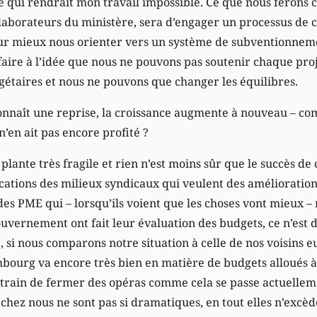
 qui rendrait mon travail impossible. Ce que nous ferons 
llaborateurs du ministère, sera d’engager un processus de 
r mieux nous orienter vers un système de subventionnement
 faire à l’idée que nous ne pouvons pas soutenir chaque pro
étaires et nous ne pouvons que changer les équilibres.
onnaît une reprise, la croissance augmente à nouveau – c
n’en ait pas encore profité ?
plante très fragile et rien n’est moins sûr que le succès de 
cations des milieux syndicaux qui veulent des amélioration
 des PME qui – lorsqu’ils voient que les choses vont mieux 
gouvernement ont fait leur évaluation des budgets, ce n’est 
, si nous comparons notre situation à celle de nos voisins e
bourg va encore très bien en matière de budgets alloués à 
train de fermer des opéras comme cela se passe actuellem
chez nous ne sont pas si dramatiques, en tout elles n’excè