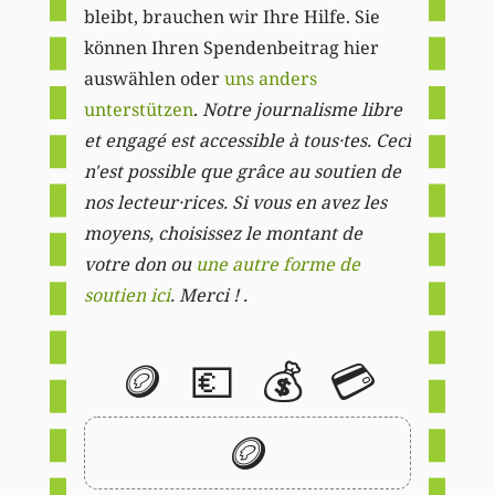
bleibt, brauchen wir Ihre Hilfe. Sie
können Ihren Spendenbeitrag hier
auswählen oder
uns anders
unterstützen
.
Notre journalisme libre
et engagé est accessible à tous·tes. Ceci
n'est possible que grâce au soutien de
nos lecteur·rices. Si vous en avez les
moyens, choisissez le montant de
votre don ou
une autre forme de
soutien ici
. Merci ! .
🪙
💶
💰
💳
🪙