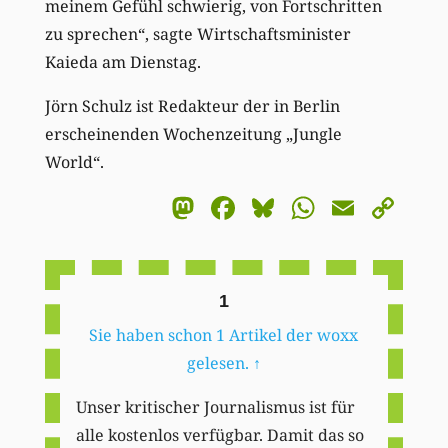
meinem Gefühl schwierig, von Fortschritten
zu sprechen“, sagte Wirtschaftsminister
Kaieda am Dienstag.
Jörn Schulz ist Redakteur der in Berlin
erscheinenden Wochenzeitung „Jungle
World“.
Mastodon
Facebook
Bluesky
WhatsA
Email
Co
Li
1
Sie haben schon 1 Artikel der woxx
gelesen.
↑
Unser kritischer Journalismus ist für
alle kostenlos verfügbar. Damit das so