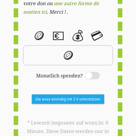
votre don ou
une autre forme de
soutien ici
. Merci ! .
🪙
💶
💰
💳
🪙
Monatlich spenden?
Switch
Die woxx einmalig mit 2 € unterstützen
* Lesezeit insgesamt auf woxx.lu: 0
Minute. Diese Daten werden nur in