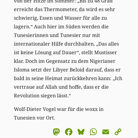
von der Hitze im Sommer: „Bis zu 48 Grad
erreicht das Thermometer, da wird es sehr
schwierig, Essen und Wasser für alle zu
lagern.“ Auch hier im Süden werden die
Tunesierinnen und Tunesier nur mit
internationaler Hilfe durchhalten. „Das alles
ist keine Lösung auf Dauer“, stellt Mustisser
klar. Doch im Gegensatz zu dem Nigerianer
Isloma setzt der Libyer Beloid darauf, dass er
bald in seine Heimat zurückkehren kann: „Ich
vertraue auf Allah und hoffe, dass er die
Revolution siegen lässt.“
Wolf-Dieter Vogel war für die woxx in
Tunesien vor Ort.
Mastodon
Facebook
Bluesky
WhatsA
Email
Co