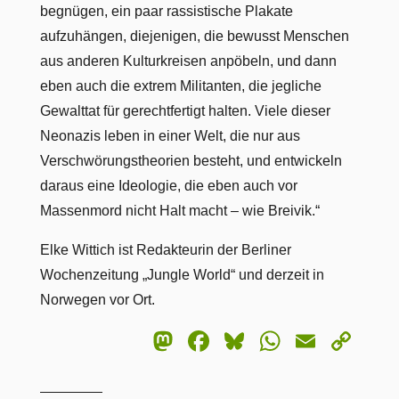
begnügen, ein paar rassistische Plakate
aufzuhängen, diejenigen, die bewusst Menschen
aus anderen Kulturkreisen anpöbeln, und dann
eben auch die extrem Militanten, die jegliche
Gewalttat für gerechtfertigt halten. Viele dieser
Neonazis leben in einer Welt, die nur aus
Verschwörungstheorien besteht, und entwickeln
daraus eine Ideologie, die eben auch vor
Massenmord nicht Halt macht – wie Breivik.“
Elke Wittich ist Redakteurin der Berliner
Wochenzeitung „Jungle World“ und derzeit in
Norwegen vor Ort.
Mastodon
Facebook
Bluesky
WhatsA
Email
Co
Lin