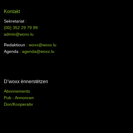
Kontakt
Sekretariat :
(00)
352 29 79 99
admin@woxx.lu
Redaktioun :
woxx@woxx.lu
Agenda :
agenda@woxx.lu
D’woxx ënnerstëtzen
Abonnements
Pub - Annoncen
Don/Kooperativ