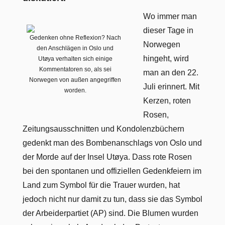
Wo immer man
dieser Tage in
Gedenken ohne Reflexion? Nach
Norwegen
den Anschlägen in Oslo und
hingeht, wird
Utøya verhalten sich einige
Kommentatoren so, als sei
man an den 22.
Norwegen von außen angegriffen
Juli erinnert. Mit
worden.
Kerzen, roten
Rosen,
Zeitungsausschnitten und Kondolenzbüchern
gedenkt man des Bombenanschlags von Oslo und
der Morde auf der Insel Utøya. Dass rote Rosen
bei den spontanen und offiziellen Gedenkfeiern im
Land zum Symbol für die Trauer wurden, hat
jedoch nicht nur damit zu tun, dass sie das Symbol
der Arbeiderpartiet (AP) sind. Die Blumen wurden