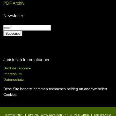
PDF Archiv
Newsletter
Juristesch Informatiounen
Droit de réponse
Impressum
Datenschutz
Dëse Site benotzt nëmmen technesch néideg an anonymiséiert
Cookies.
© woxx 2026 | Titre-clé : woxx (internet) - ISSN : 2418-4004 |
This website