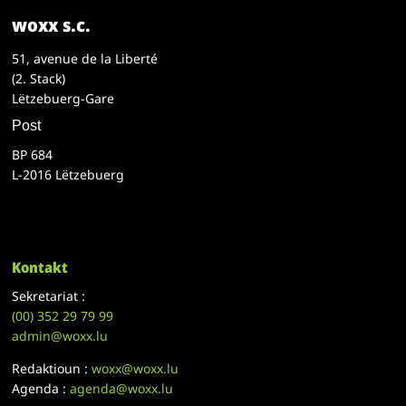
woxx s.c.
51, avenue de la Liberté
(2. Stack)
Lëtzebuerg-Gare
Post
BP 684
L-2016 Lëtzebuerg
Kontakt
Sekretariat :
(00)
352 29 79 99
admin@woxx.lu
Redaktioun :
woxx@woxx.lu
Agenda :
agenda@woxx.lu