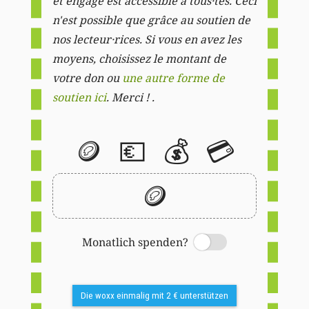
et engagé est accessible à tous·tes. Ceci
n'est possible que grâce au soutien de
nos lecteur·rices. Si vous en avez les
moyens, choisissez le montant de
votre don ou
une autre forme de
soutien ici
. Merci ! .
🪙
💶
💰
💳
🪙
Monatlich spenden?
Switch
Die woxx einmalig mit 2 € unterstützen