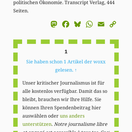
politischen Ökonomie. Transcript Verlag, 444
Seiten.
Mastodon
Facebook
Bluesky
WhatsA
Email
Co
Li
1
Sie haben schon 1 Artikel der woxx
gelesen.
↑
Unser kritischer Journalismus ist für
alle kostenlos verfügbar. Damit das so
bleibt, brauchen wir Ihre Hilfe. Sie
können Ihren Spendenbeitrag hier
auswählen oder
uns anders
unterstützen
.
Notre journalisme libre