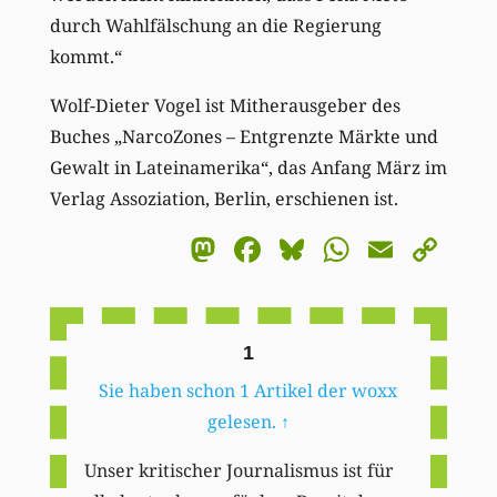
durch Wahlfälschung an die Regierung
kommt.“
Wolf-Dieter Vogel ist Mitherausgeber des
Buches „NarcoZones – Entgrenzte Märkte und
Gewalt in Lateinamerika“, das Anfang März im
Verlag Assoziation, Berlin, erschienen ist.
Mastodon
Facebook
Bluesky
WhatsA
Email
Co
Li
1
Sie haben schon 1 Artikel der woxx
gelesen.
↑
Unser kritischer Journalismus ist für