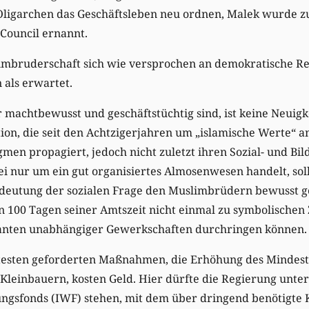
 Oligarchen das Geschäftsleben neu ordnen, Malek wurde 
Council ernannt.
limbruderschaft sich wie versprochen an demokratische Re
als erwartet.
machtbewusst und geschäftstüchtig sind, ist keine Neuigke
ion, die seit den Achtzigerjahren um „islamische Werte“ a
gmen propagiert, jedoch nicht zuletzt ihren Sozial- und Bi
ei nur um ein gut organisiertes Almosenwesen handelt, so
edeutung der sozialen Frage den Muslimbrüdern bewusst ge
en 100 Tagen seiner Amtszeit nicht einmal zu symbolischen
tanten unabhängiger Gewerkschaften durchringen können.
esten geforderten Maßnahmen, die Erhöhung des Mindest
 Kleinbauern, kosten Geld. Hier dürfte die Regierung unt
ngsfonds (IWF) stehen, mit dem über dringend benötigte 