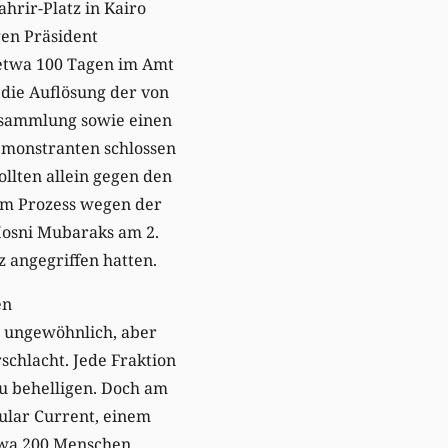
ahrir-Platz in Kairo
en Präsident
etwa 100 Tagen im Amt
 die Auflösung der von
rsammlung sowie einen
emonstranten schlossen
llten allein gegen den
 im Prozess wegen der
Hosni Mubaraks am 2.
 angegriffen hatten.
en
t ungewöhnlich, aber
schlacht. Jede Fraktion
u behelligen. Doch am
ular Current, einem
twa 200 Menschen