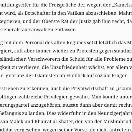
ittlungseifer für die Freisprüche der wegen der „Kamels
 wird, als Botschafter in den Vatikan abzuschieben. Mahm
zeptieren, und der Oberste Rat der Justiz gab ihm recht, da
 Generalstaatsanwalt zu entlassen.
mit dem Personal des alten Regimes setzt letztlich das Mil
giert, ruft aber immer wieder zu Protesten gegen staatli
sländischen Verschwörern die Schuld für alle Probleme zu.
keit zu verlieren, die Unzufriedenheit wächst, vor allem
r Ignoranz der Islamisten im Hinblick auf soziale Fragen.
estreben zu erkennen, auch die Privatwirtschaft zu „islami
öflingen zahlreiche Privilegien gewährt. Man konnte unte
erungspartei anzugehören, musste dann aber damit rechn
Gefängnis zu landen. Dies widerfuhr in den Neunzigerjahr
san Malek und Khairat al-Shater, der, von der Muslimbrud
ndidat vorgesehen, wegen seiner Vorstrafe nicht antreten 