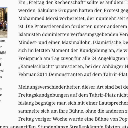
Ein „Freitag der Rechenschaft“ sollte es auf dem T
werden. Säkulare Gruppen hatten den Protest geg
Mohammed Morsi vorbereitet, der nunmehr seit 
ist. Die Protestierenden forderten unter anderem
Islamisten dominierten verfassungsgebenden Ve
 um
Mindest- und einen Maximallohn. Islamistische D
er
sich im letzten Moment der Kundgebung an, sie wo
Bild
Freispruch am Tag zuvor für alle 24 Angeklagten
en
d
„Kamelschlacht“ protestieren, bei der Anhänger 
rsi
Februar 2011 Demonstranten auf dem Tahrir-Platz
ss
Meinungsverschiedenheiten dieser Art sind bei d
es
Freitagskundgebungen auf dem Tahrir-Platz nich
e
e
bislang begnügte man sich mit einer Lautsprecher
sammelte sich um ihre Bühne, ohne die anderen z
Freitag voriger Woche wurde eine Bühne von Pop
pen, angegriffen. Stundenlange Straßenkämpfe folgten, e