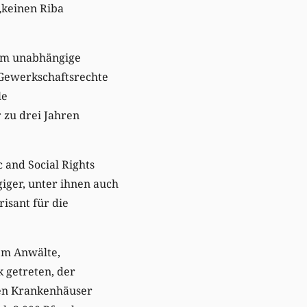
 „keinen Riba
 dem unabhängige
r Gewerkschaftsrechte
le
 zu drei Jahren
 and Social Rights
iger, unter ihnen auch
isant für die
em Anwälte,
k getreten, der
hen Krankenhäuser