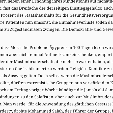
dern neben einer Erhöhung ihres Mindestlohns auf monatli
fast das Dreifache des derzeitigen Einstiegsgehalts) auch,
 Prozent des Staatshaushalts für die Gesundheitsversorg
re Patienten nun umsonst, die Einnahmeverluste sollen da
um zu Zugeständnissen zwingen. Die Demokratie- und Ge
dass Morsi die Probleme Ägyptens in 100 Tagen lösen wird
emen aber nicht einmal Aufmerksamkeit schenken, empört 
r der Muslimbruderschaft, die mehr erwartet haben, als
asierten Chef schikaniert zu werden. Religiöse Konflikte zu
g als Ausweg gelten. Doch selbst wenn die Muslimbrudersc
llte, dürften extremistische Gruppen nun verstärkt den K
och am Freitag voriger Woche kündigte die Jama’a al-Islam
bindungen zu den Salafisten, aber auch zur Muslimbruders
n. Man werde „für die Anwendung des göttlichen Gesetze
ordert“, drohte Mohammed Salah, der Führer der Gruppe, b