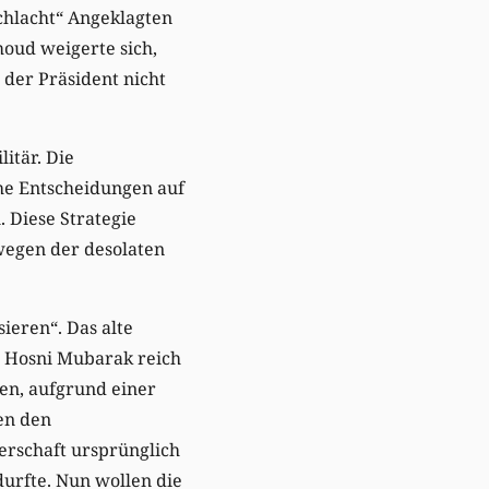
chlacht“ Angeklagten
oud weigerte sich,
 der Präsident nicht
itär. Die
che Entscheidungen auf
 Diese Strategie
 wegen der desolaten
sieren“. Das alte
r Hosni Mubarak reich
en, aufgrund einer
en den
erschaft ursprünglich
durfte. Nun wollen die