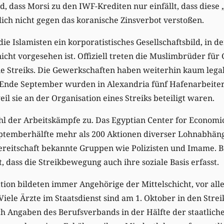
d, dass Morsi zu den IWF-Krediten nur einfällt, dass diese
blich nicht gegen das koranische Zinsverbot verstoßen.
ie Islamisten ein korporatistisches Gesellschaftsbild, in
icht vorgesehen ist. Offiziell treten die Muslimbrüder fü
sie Streiks. Die Gewerkschaften haben weiterhin kaum lega
 Ende September wurden in Alexandria fünf Hafenarbeiter
eil sie an der Organisation eines Streiks beteiligt waren.
l der Arbeitskämpfe zu. Das Egyptian Center for Economic
eptemberhälfte mehr als 200 Aktionen diverser Lohnabhäng
bereitschaft bekannte Gruppen wie Polizisten und Imame. Br
, dass die Streikbewegung auch ihre soziale Basis erfasst.
ion bildeten immer Angehörige der Mittelschicht, vor all
iele Ärzte im Staatsdienst sind am 1. Oktober in den Strei
h Angaben des Berufsverbands in der Hälfte der staatlic