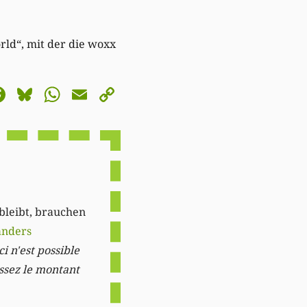
rld“, mit der die woxx
astodon
Facebook
Bluesky
WhatsApp
Email
Copy
Link
 bleibt, brauchen
anders
i n'est possible
issez le montant