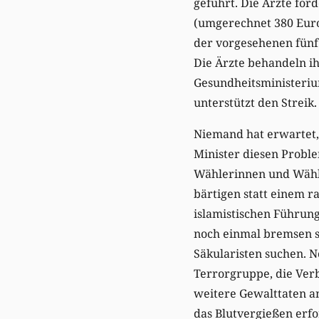
geführt. Die Ärzte for
(umgerechnet 380 Euro, 
der vorgesehenen fünf
Die Ärzte behandeln ih
Gesundheitsministeri
unterstützt den Streik.
Niemand hat erwartet, 
Minister diesen Probl
Wählerinnen und Wähle
bärtigen statt einem r
islamistischen Führun
noch einmal bremsen so
Säkularisten suchen. N
Terrorgruppe, die Ver
weitere Gewalttaten a
das Blutvergießen erf