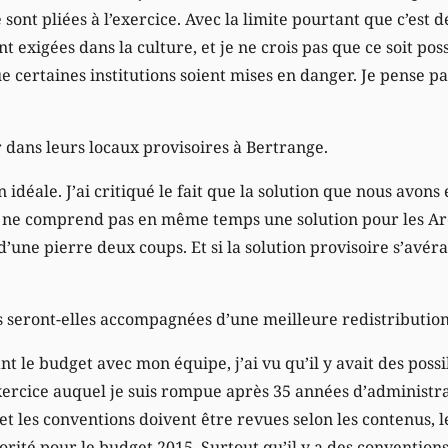
e sont pliées à l’exercice. Avec la limite pourtant que c’est 
t exigées dans la culture, et je ne crois pas que ce soit pos
ue certaines institutions soient mises en danger. Je pense 
 dans leurs locaux provisoires à Bertrange.
on idéale. J’ai critiqué le fait que la solution que nous avon
 ne comprend pas en même temps une solution pour les Arc
d’une pierre deux coups. Et si la solution provisoire s’avéra
 seront-elles accompagnées d’une meilleure redistribution
t le budget avec mon équipe, j’ai vu qu’il y avait des possib
exercice auquel je suis rompue après 35 années d’administ
t les conventions doivent être revues selon les contenus, les
orité pour le budget 2015. Surtout qu’il y a des conventions