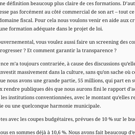
e définition beaucoup plus claire de ces formations. D’auta
resse pas forcément au côté commercial de son art – tout ce
domaine fiscal. Pour cela nous voulons venir en aide aux cré
une formation adéquate dans le projet de loi.
vernemental, vous voulez aussi faire un screening des co
rogresser ? Et comment garantir la transparence ?
nce m’a toujours contrariée, à cause des discussions qu’el
 investit massivement dans la culture, sans qu’on sache où c
 que nous avons une grande partie, 55 millions, qui part en 
x rendre publiques dès que nous aurons fini le rapport d’ac
les institutions conventionnées, avec le montant qu’elles re
nie ou une quelconque harmonie municipale.
tes avec les coupes budgétaires, prévues de 10 % sur le bu
ous en sommes déjà à 10,6 %. Nous avons fait beaucoup d’ef