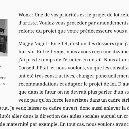
Woxx : Une de vos priorités est le projet de loi réf
d’artiste. Voulez-vous procéder par amendements
refonte du projet que votre prédecesseure vous a 
Maggy Nagel : En effet, c’est un des dossiers que j’
bureau. Entre-temps, nous avons reçu une dizaine d
j’ai pris le temps de l’étudier en détail. Nous atte
,
Conseil d’Etat, et nous voulons, vu que les consulta
ont été très constructives, changer ponctuellement
tère
recommandations et adapter le projet de loi. D’autr
tian
que dans le futur on ne devrait plus parler d’un sta
veux pas qu’on force les artistes dans un cadre stric
tut. Je veux laisser ce cadre ouvert, donc aussi enlever la
plutôt aller dans la direction des aides sociales auquel un cr
de maternité par exemple. En tout cas, nous voulons avancer