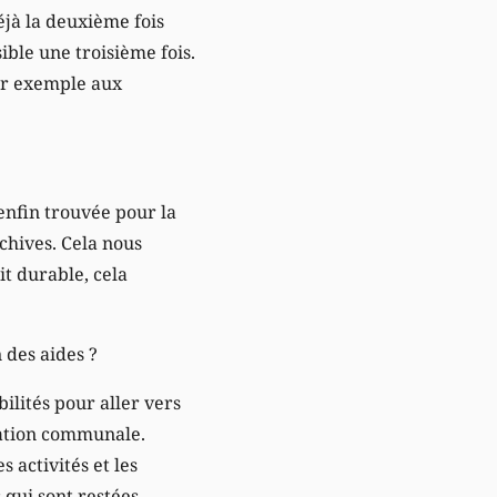
déjà la deuxième fois
sible une troisième fois.
par exemple aux
s enfin trouvée pour la
hives. Cela nous
it durable, cela
 des aides ?
ilités pour aller vers
ration communale.
 activités et les
 qui sont restées