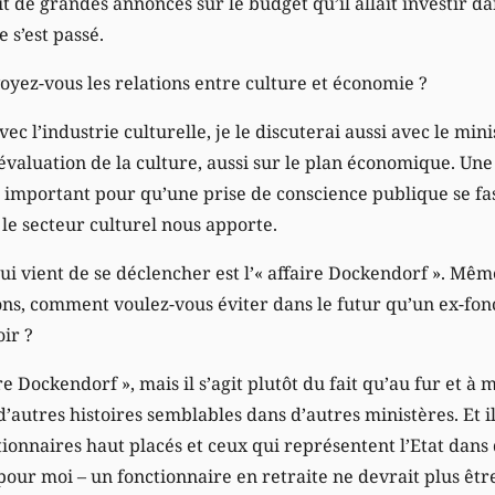
 de grandes annonces sur le budget qu’il allait investir da
 s’est passé.
yez-vous les relations entre culture et économie ?
vec l’industrie culturelle, je le discuterai aussi avec le min
valuation de la culture, aussi sur le plan économique. Une 
ès important pour qu’une prise de conscience publique se fa
le secteur culturel nous apporte.
 vient de se déclencher est l’« affaire Dockendorf ». Même
ons, comment voulez-vous éviter dans le futur qu’un ex-fon
ir ?
re Dockendorf », mais il s’agit plutôt du fait qu’au fur et à
autres histoires semblables dans d’autres ministères. Et il
ionnaires haut placés et ceux qui représentent l’Etat dans 
 pour moi – un fonctionnaire en retraite ne devrait plus êtr