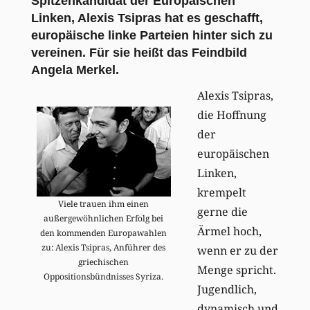
Spitzenkandidat der Europäischen
Linken, Alexis Tsipras hat es geschafft,
europäische linke Parteien hinter sich zu
vereinen. Für sie heißt das Feindbild
Angela Merkel.
Alexis Tsipras,
die Hoffnung
der
europäischen
Linken,
krempelt
Viele trauen ihm einen
gerne die
außergewöhnlichen Erfolg bei
Ärmel hoch,
den kommenden Europawahlen
zu: Alexis Tsipras, Anführer des
wenn er zu der
griechischen
Menge spricht.
Oppositionsbündnisses Syriza.
Jugendlich,
dynamisch und