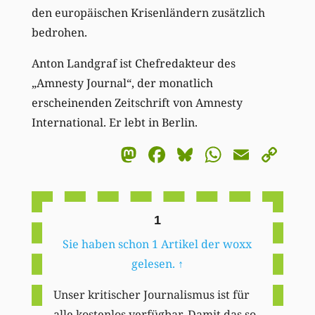
den europäischen Krisenländern zusätzlich
bedrohen.
Anton Landgraf ist Chefredakteur des
„Amnesty Journal“, der monatlich
erscheinenden Zeitschrift von Amnesty
International. Er lebt in Berlin.
Mastodon
Facebook
Bluesky
WhatsA
Email
Co
Li
1
Sie haben schon 1 Artikel der woxx
gelesen.
↑
Unser kritischer Journalismus ist für
alle kostenlos verfügbar. Damit das so