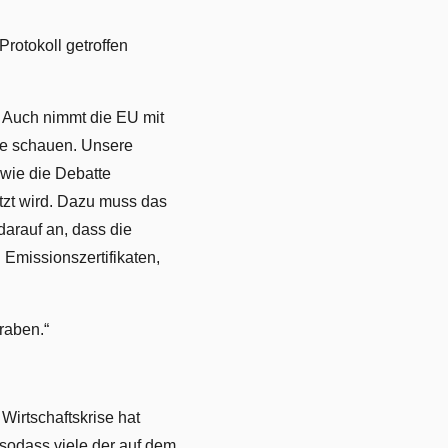
rotokoll getroffen
d. Auch nimmt die EU mit
rne schauen. Unsere
 wie die Debatte
etzt wird. Dazu muss das
arauf an, dass die
 Emissionszertifikaten,
graben.“
Wirtschaftskrise hat
 sodass viele der auf dem