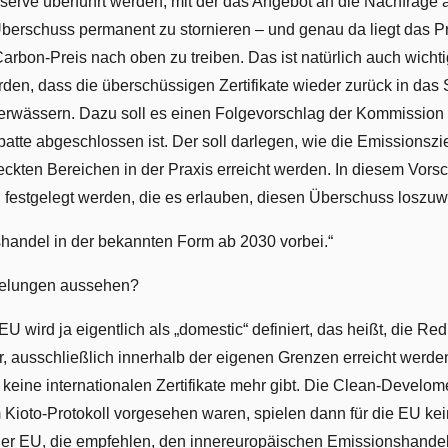
 Reserve überführt werden, mit der das Angebot an die Nachfrage
Überschuss permanent zu stornieren – und genau da liegt das P
Carbon-Preis nach oben zu treiben. Das ist natürlich auch wich
rden, dass die überschüssigen Zertifikate wieder zurück in da
verwässern. Dazu soll es einen Folgevorschlag der Kommission 
tte abgeschlossen ist. Der soll darlegen, wie die Emissionszi
kten Bereichen in der Praxis erreicht werden. In diesem Vors
estgelegt werden, die es erlauben, diesen Überschuss loszuw
sshandel in der bekannten Form ab 2030 vorbei.“
gelungen aussehen?
U wird ja eigentlich als „domestic“ definiert, das heißt, die Re
er, ausschließlich innerhalb der eigenen Grenzen erreicht werde
 keine internationalen Zertifikate mehr gibt. Die Clean-Devel
Kioto-Protokoll vorgesehen waren, spielen dann für die EU kei
der EU, die empfehlen, den innereuropäischen Emissionshande