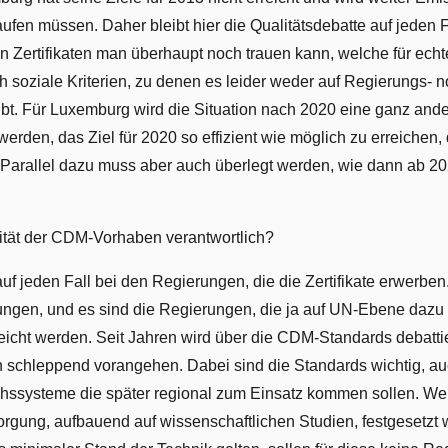
fen müssen. Daher bleibt hier die Qualitätsdebatte auf jeden F
on Zertifikaten man überhaupt noch trauen kann, welche für ech
 soziale Kriterien, zu denen es leider weder auf Regierungs-
bt. Für Luxemburg wird die Situation nach 2020 eine ganz andere
erden, das Ziel für 2020 so effizient wie möglich zu erreichen,
e. Parallel dazu muss aber auch überlegt werden, wie dann ab 20
lität der CDM-Vorhaben verantwortlich?
uf jeden Fall bei den Regierungen, die die Zertifikate erwerben.
dungen, und es sind die Regierungen, die ja auf UN-Ebene dazu
icht werden. Seit Jahren wird über die CDM-Standards debattie
 schleppend vorangehen. Dabei sind die Standards wichtig, a
chssysteme die später regional zum Einsatz kommen sollen. We
rgung, aufbauend auf wissenschaftlichen Studien, festgesetzt 