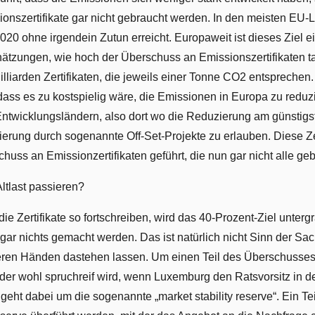
onszertifikate gar nicht gebraucht werden. In den meisten EU-
020 ohne irgendein Zutun erreicht. Europaweit ist dieses Ziel eig
hätzungen, wie hoch der Überschuss an Emissionszertifikaten tat
Milliarden Zertifikaten, die jeweils einer Tonne CO2 entsprechen
dass es zu kostspielig wäre, die Emissionen in Europa zu reduz
Entwicklungsländern, also dort wo die Reduzierung am günstigs
erung durch sogenannte Off-Set-Projekte zu erlauben. Diese Ze
huss an Emissionzertifikaten geführt, die nun gar nicht alle ge
Altlast passieren?
ie Zertifikate so fortschreiben, wird das 40-Prozent-Ziel unterg
ar nichts gemacht werden. Das ist natürlich nicht Sinn der S
eeren Händen dastehen lassen. Um einen Teil des Überschusses z
 der wohl spruchreif wird, wenn Luxemburg den Ratsvorsitz in de
 geht dabei um die sogenannte „market stability reserve“. Ein T