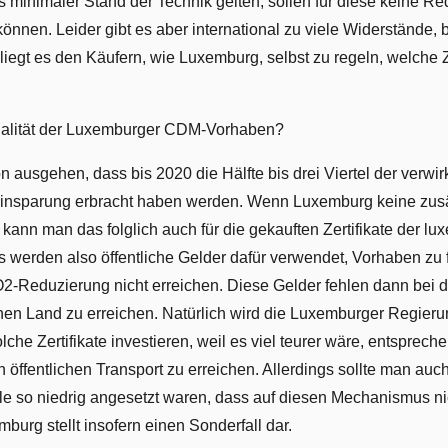
s minimaler Stand der Technik gelten, sollen für diese keine R
önnen. Leider gibt es aber international zu viele Widerstände
egt es den Käufern, wie Luxemburg, selbst zu regeln, welche Ze
ualität der Luxemburger CDM-Vorhaben?
on ausgehen, dass bis 2020 die Hälfte bis drei Viertel der verwi
Einsparung erbracht haben werden. Wenn Luxemburg keine zusä
, kann man das folglich auch für die gekauften Zertifikate der l
werden also öffentliche Gelder dafür verwendet, Vorhaben zu f
2-Reduzierung nicht erreichen. Diese Gelder fehlen dann bei
nen Land zu erreichen. Natürlich wird die Luxemburger Regieru
 solche Zertifikate investieren, weil es viel teurer wäre, entspr
n öffentlichen Transport zu erreichen. Allerdings sollte man auc
le so niedrig angesetzt waren, dass auf diesen Mechanismus ni
burg stellt insofern einen Sonderfall dar.