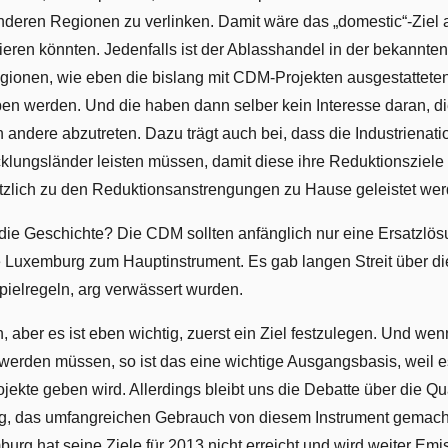
deren Regionen zu verlinken. Damit wäre das „domestic“-Ziel 
ptieren könnten. Jedenfalls ist der Ablasshandel in der bekannte
ionen, wie eben die bislang mit CDM-Projekten ausgestatteten
en werden. Und die haben dann selber kein Interesse daran, d
andere abzutreten. Dazu trägt auch bei, dass die Industrienati
klungsländer leisten müssen, damit diese ihre Reduktionsziele
zlich zu den Reduktionsanstrengungen zu Hause geleistet wer
 die Geschichte? Die CDM sollten anfänglich nur eine Ersatzlös
 Luxemburg zum Hauptinstrument. Es gab langen Streit über die
pielregeln, arg verwässert wurden.
, aber es ist eben wichtig, zuerst ein Ziel festzulegen. Und wen
t werden müssen, so ist das eine wichtige Ausgangsbasis, weil 
ojekte geben wird. Allerdings bleibt uns die Debatte über die Qu
g, das umfangreichen Gebrauch von diesem Instrument gemacht
urg hat seine Ziele für 2013 nicht erreicht und wird weiter Emi