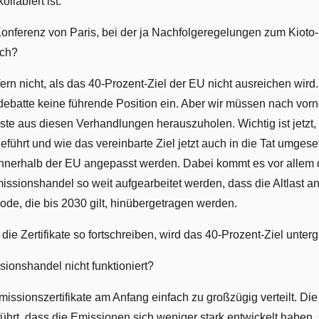
llabiert ist.
Konferenz von Paris, bei der ja Nachfolgeregelungen zum Kioto-P
sch?
fern nicht, als das 40-Prozent-Ziel der EU nicht ausreichen wir
adebatte keine führende Position ein. Aber wir müssen nach vo
este aus diesen Verhandlungen herauszuholen. Wichtig ist jetzt,
eführt und wie das vereinbarte Ziel jetzt auch in die Tat umges
nerhalb der EU angepasst werden. Dabei kommt es vor allem d
sionshandel so weit aufgearbeitet werden, dass die Altlast an
iode, die bis 2030 gilt, hinübergetragen werden.
die Zertifikate so fortschreiben, wird das 40-Prozent-Ziel unter
ionshandel nicht funktioniert?
ssionszertifikate am Anfang einfach zu großzügig verteilt. Die 
ührt, dass die Emissionen sich weniger stark entwickelt haben,