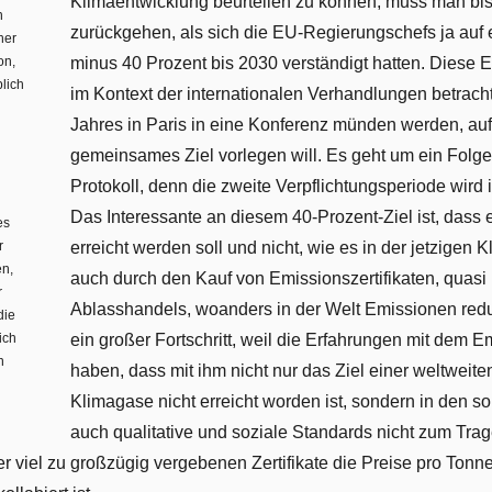
Klimaentwicklung beurteilen zu können, muss man bi
n
zurückgehen, als sich die EU-Regierungschefs ja auf 
her
on,
minus 40 Prozent bis 2030 verständigt hatten. Diese
blich
im Kontext der internationalen Verhandlungen betrach
Jahres in Paris in eine Konferenz münden werden, auf
gemeinsames Ziel vorlegen will. Es geht um ein Fol
Protokoll, denn die zweite Verpflichtungsperiode wird
Das Interessante an diesem 40-Prozent-Ziel ist, dass 
es
r
erreicht werden soll und nicht, wie es in der jetzigen K
en,
auch durch den Kauf von Emissionszertifikaten, quasi i
r
Ablasshandels, woanders in der Welt Emissionen reduz
die
ich
ein großer Fortschritt, weil die Erfahrungen mit dem 
n
haben, dass mit ihm nicht nur das Ziel einer weltweit
Klimagase nicht erreicht worden ist, sondern in den so
auch qualitative und soziale Standards nicht zum Tr
r viel zu großzügig vergebenen Zertifikate die Preise pro Tonn