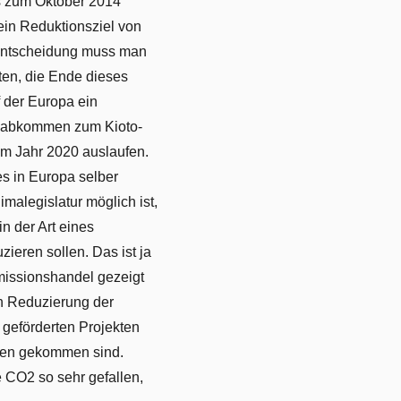
s zum Oktober 2014
ein Reduktionsziel von
 Entscheidung muss man
ten, die Ende dieses
 der Europa ein
geabkommen zum Kioto-
 im Jahr 2020 auslaufen.
es in Europa selber
limalegislatur möglich ist,
n der Art eines
ieren sollen. Das ist ja
Emissionshandel gezeigt
en Reduzierung der
 geförderten Projekten
agen gekommen sind.
e CO2 so sehr gefallen,