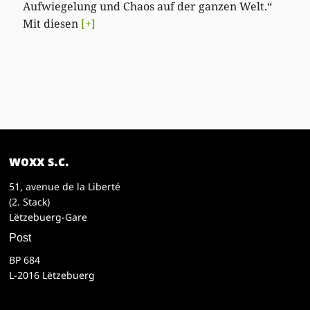
Aufwiegelung und Chaos auf der ganzen Welt.“
Mit diesen
[+]
woxx s.c.
51, avenue de la Liberté
(2. Stack)
Lëtzebuerg-Gare
Post
BP 684
L-2016 Lëtzebuerg