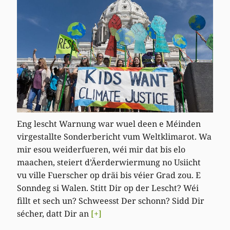
Eng lescht Warnung war wuel deen e Méinden
virgestallte Sonderbericht vum Weltklimarot. Wa
mir esou weiderfueren, wéi mir dat bis elo
maachen, steiert d’Äerderwiermung no Usiicht
vu ville Fuerscher op dräi bis véier Grad zou. E
Sonndeg si Walen. Stitt Dir op der Lescht? Wéi
fillt et sech un? Schweesst Der schonn? Sidd Dir
sécher, datt Dir an
[+]