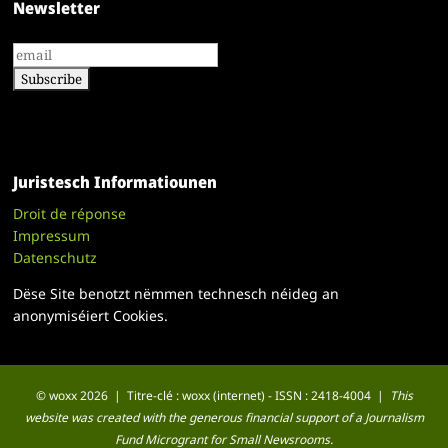
Newsletter
Juristesch Informatiounen
Droit de réponse
Impressum
Datenschutz
Dëse Site benotzt nëmmen technesch néideg an
anonymiséiert Cookies.
© woxx 2026 | Titre-clé : woxx (internet) - ISSN : 2418-4004 |
This
website was created with the generous financial support of a Journalism
Fund Microgrant for Small Newsrooms.