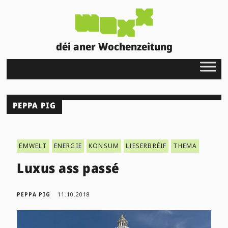
déi aner Wochenzeitung
PEPPA PIG
ËMWELT
ENERGIE
KONSUM
LIESERBRÉIF
THEMA
Luxus ass passé
PEPPA PIG
11.10.2018