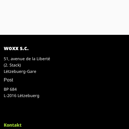
woxx s.c.
51, avenue de la Liberté
(2. Stack)
Lëtzebuerg-Gare
Post
BP 684
L-2016 Lëtzebuerg
Kontakt