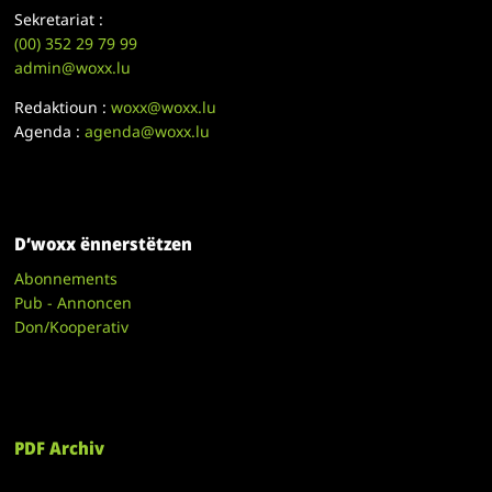
Sekretariat :
(00)
352 29 79 99
admin@woxx.lu
Redaktioun :
woxx@woxx.lu
Agenda :
agenda@woxx.lu
D’woxx ënnerstëtzen
Abonnements
Pub - Annoncen
Don/Kooperativ
PDF Archiv