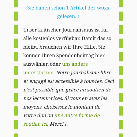
Sie haben schon 1 Artikel der woxx
gelesen.
↑
Unser kritischer Journalismus ist für
alle kostenlos verfügbar. Damit das so
bleibt, brauchen wir Ihre Hilfe. Sie
können Ihren Spendenbeitrag hier
auswählen oder
uns anders
unterstützen
.
Notre journalisme libre
et engagé est accessible à tous·tes. Ceci
n'est possible que grâce au soutien de
nos lecteur·rices. Si vous en avez les
moyens, choisissez le montant de
votre don ou
une autre forme de
soutien ici
. Merci ! .