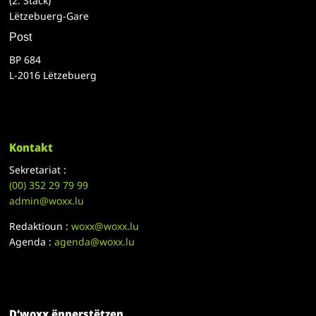
(2. Stack)
Lëtzebuerg-Gare
Post
BP 684
L-2016 Lëtzebuerg
Kontakt
Sekretariat :
(00)
352 29 79 99
admin@woxx.lu
Redaktioun :
woxx@woxx.lu
Agenda :
agenda@woxx.lu
D’woxx ënnerstëtzen