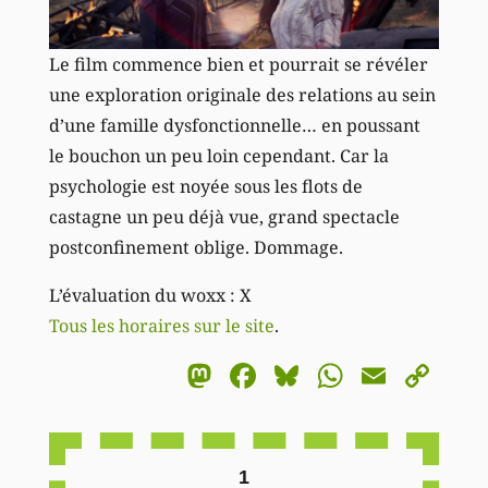
Le film commence bien et pourrait se révéler
une exploration originale des relations au sein
d’une famille dysfonctionnelle… en poussant
le bouchon un peu loin cependant. Car la
psychologie est noyée sous les flots de
castagne un peu déjà vue, grand spectacle
postconfinement oblige. Dommage.
L’évaluation du woxx : X
Tous les horaires sur le site
.
Mastodon
Facebook
Bluesky
WhatsA
Email
Co
Li
1