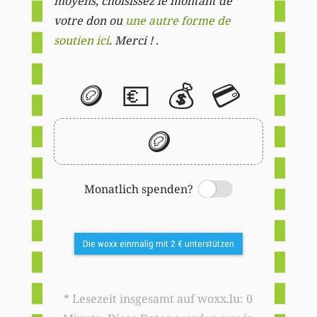
moyens, choisissez le montant de
votre don ou
une autre forme de
soutien ici
. Merci ! .
🪙
💶
💰
💳
🪙
Monatlich spenden?
Switch
Die woxx einmalig mit 2 € unterstützen
* Lesezeit insgesamt auf woxx.lu: 0