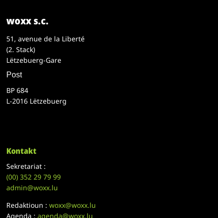
woxx s.c.
51, avenue de la Liberté
(2. Stack)
Lëtzebuerg-Gare
Post
BP 684
L-2016 Lëtzebuerg
Kontakt
Sekretariat :
(00)
352 29 79 99
admin@woxx.lu
Redaktioun :
woxx@woxx.lu
Agenda :
agenda@woxx.lu