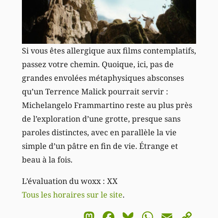
Si vous êtes allergique aux films contemplatifs,
passez votre chemin. Quoique, ici, pas de
grandes envolées métaphysiques absconses
qu’un Terrence Malick pourrait servir :
Michelangelo Frammartino reste au plus près
de l’exploration d’une grotte, presque sans
paroles distinctes, avec en parallèle la vie
simple d’un pâtre en fin de vie. Étrange et
beau à la fois.
L’évaluation du woxx : XX
Tous les horaires sur le site
.
Mastodon
Facebook
Bluesky
WhatsA
Email
Co