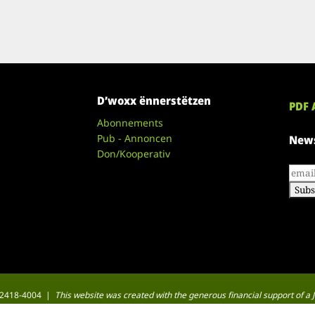
D’woxx ënnerstëtzen
PDF 
Abonnements
Pub - Annoncen
News
Don/Kooperativ
 : 2418-4004 |
This website was created with the generous financial support of 