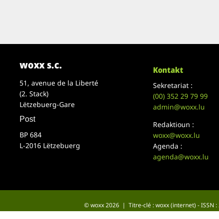
woxx s.c.
Kontakt
51, avenue de la Liberté
Sekretariat :
(2. Stack)
(00)
352 29 79 99
Lëtzebuerg-Gare
admin@woxx.lu
Post
Redaktioun :
BP 684
woxx@woxx.lu
L-2016 Lëtzebuerg
Agenda :
agenda@woxx.lu
© woxx 2026 | Titre-clé : woxx (internet) - ISSN