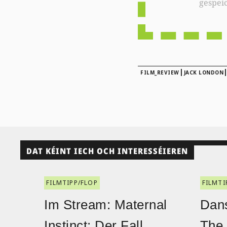
gespei
|
FILM_REVIEW
JACK LONDON
DAT KÉINT IECH OCH INTERESSÉIEREN
FILMTIPP/FLOP
FILMTI
Im Stream: Maternal
Dans
Instinct: Der Fall
The