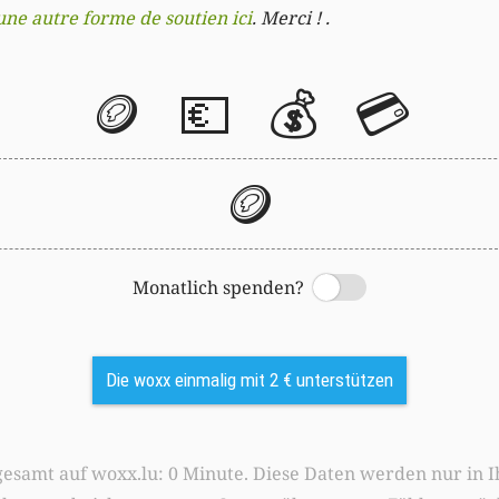
une autre forme de soutien ici
. Merci ! .
🪙
💶
💰
💳
🪙
Monatlich spenden?
Switch
Die woxx einmalig mit 2 € unterstützen
0 Minute. Diese Daten werden nur in Ihrem Browser