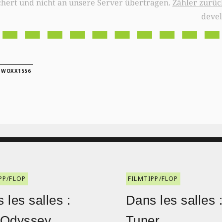
chert und nicht an unsere Server übertragen.
Zähler zurüc
deve
|
WOXX1556
PP/FLOP
FILMTIPP/FLOP
 les salles :
Dans les salles 
 Odyssey
Tuner