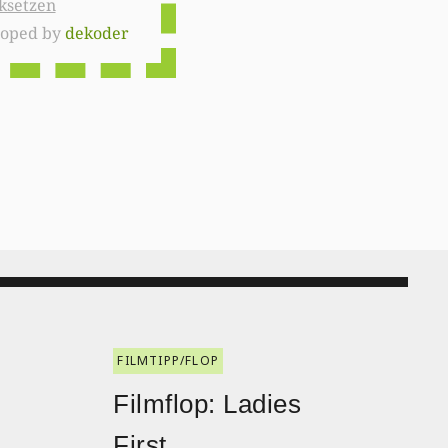
ksetzen
loped by
dekoder
FILMTIPP/FLOP
:
Filmflop: Ladies
First