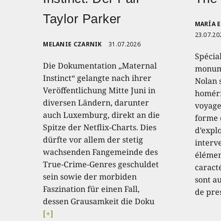
Taylor Parker
MARÍA 
23.07.20
MELANIE CZARNIK
31.07.2026
Spécia
Die Dokumentation „Maternal
monume
Instinct“ gelangte nach ihrer
Nolan 
Veröffentlichung Mitte Juni in
homéri
diversen Ländern, darunter
voyage
auch Luxemburg, direkt an die
forme 
Spitze der Netflix-Charts. Dies
d’expl
dürfte vor allem der stetig
interve
wachsenden Fangemeinde des
élémen
True-Crime-Genres geschuldet
caract
sein sowie der morbiden
sont au
Faszination für einen Fall,
de pre
dessen Grausamkeit die Doku
[+]