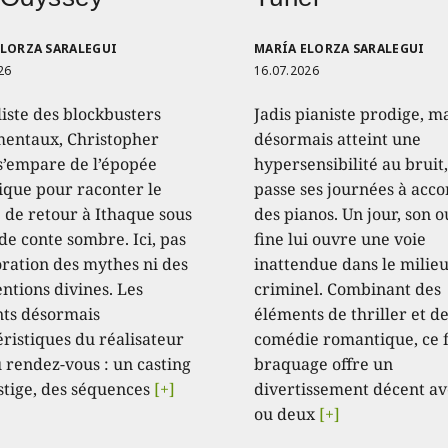
ELORZA SARALEGUI
MARÍA ELORZA SARALEGUI
26
16.07.2026
liste des blockbusters
Jadis pianiste prodige, m
ntaux, Christopher
désormais atteint une
s’empare de l’épopée
hypersensibilité au bruit,
que pour raconter le
passe ses journées à acc
 de retour à Ithaque sous
des pianos. Un jour, son o
de conte sombre. Ici, pas
fine lui ouvre une voie
oration des mythes ni des
inattendue dans le milie
ntions divines. Les
criminel. Combinant des
ts désormais
éléments de thriller et d
éristiques du réalisateur
comédie romantique, ce 
 rendez-vous : un casting
braquage offre un
stige, des séquences
[+]
divertissement décent av
ou deux
[+]