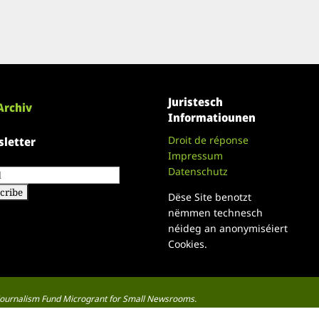
Juristesch
Archiv
Informatiounen
Droit de réponse
letter
Impressum
Datenschutz
Dëse Site benotzt
nëmmen technesch
néideg an anonymiséiert
Cookies.
a Journalism Fund Microgrant for Small Newsrooms.