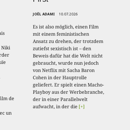
JOËL ADAMI
10.07.2026
Es ist also möglich, einen Film
ais
mit einem feministischen
Ansatz zu drehen, der trotzdem
 Niki
zutiefst sexistisch ist – den
order
Beweis dafür hat die Welt nicht
uïe
gebraucht, wurde nun jedoch
von Netflix mit Sacha Baron
u
Cohen in der Hauptrolle
geliefert. Er spielt einen Macho-
e
Playboy aus der Werbebranche,
film de
der in einer Parallelwelt
aufwacht, in der die
[+]
ec un