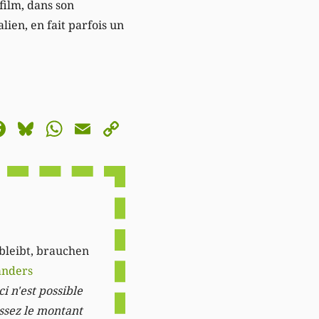
 film, dans son
lien, en fait parfois un
astodon
Facebook
Bluesky
WhatsApp
Email
Copy
Link
 bleibt, brauchen
anders
i n'est possible
issez le montant