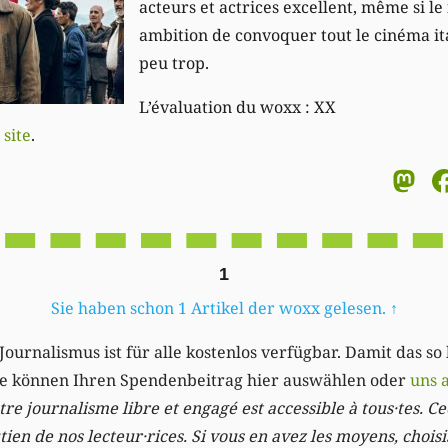
acteurs et actrices excellent, même si le
ambition de convoquer tout le cinéma ita
peu trop.
L’évaluation du woxx : XX
 site
.
M
1
Sie haben schon 1 Artikel der woxx gelesen.
↑
Journalismus ist für alle kostenlos verfügbar. Damit das so
Sie können Ihren Spendenbeitrag hier auswählen oder
uns 
re journalisme libre et engagé est accessible à tous·tes. Cec
ien de nos lecteur·rices. Si vous en avez les moyens, chois