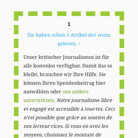
Li
1
Sie haben schon 1 Artikel der woxx
gelesen.
↑
Unser kritischer Journalismus ist für
alle kostenlos verfügbar. Damit das so
bleibt, brauchen wir Ihre Hilfe. Sie
können Ihren Spendenbeitrag hier
auswählen oder
uns anders
unterstützen
.
Notre journalisme libre
et engagé est accessible à tous·tes. Ceci
n'est possible que grâce au soutien de
nos lecteur·rices. Si vous en avez les
moyens, choisissez le montant de