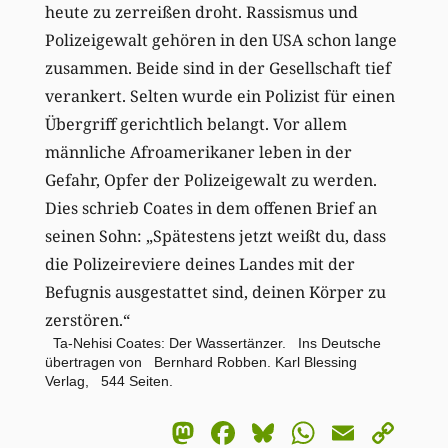
heute zu zerreißen droht. Rassismus und
Polizeigewalt gehören in den USA schon lange
zusammen. Beide sind in der Gesellschaft tief
verankert. Selten wurde ein Polizist für einen
Übergriff gerichtlich belangt. Vor allem
männliche Afroamerikaner leben in der
Gefahr, Opfer der Polizeigewalt zu werden.
Dies schrieb Coates in dem offenen Brief an
seinen Sohn: „Spätestens jetzt weißt du, dass
die Polizeireviere deines Landes mit der
Befugnis ausgestattet sind, deinen Körper zu
zerstören.“
Ta-Nehisi Coates: Der Wassertänzer. Ins Deutsche
übertragen von Bernhard Robben. Karl Blessing
Verlag, 544 Seiten.
Mastodon
Facebook
Bluesky
WhatsA
Email
Co