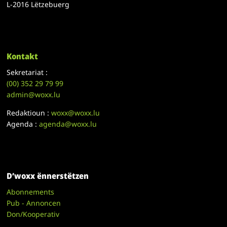
L-2016 Lëtzebuerg
Kontakt
Sekretariat :
(00)
352 29 79 99
admin@woxx.lu
Redaktioun :
woxx@woxx.lu
Agenda :
agenda@woxx.lu
D’woxx ënnerstëtzen
Abonnements
Pub - Annoncen
Don/Kooperativ