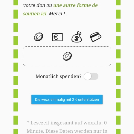
votre don ou
une autre forme de
soutien ici
. Merci ! .
🪙
💶
💰
💳
🪙
Monatlich spenden?
Switch
Die woxx einmalig mit 2 € unterstützen
* Lesezeit insgesamt auf woxx.lu: 0
Minute. Diese Daten werden nur in