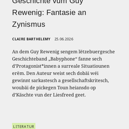
Geschichte vum Guy
Rewenig: Fantasie an
Zynismus
CLAIRE BARTHELEMY
25.06.2026
An dem Guy Rewenig sengem lëtzebuergesche
Geschichteband „Babyphone“ fanne sech
d’Protagonist*innen a surreale Situatiounen
erëm. Den Auteur weist sech dobäi wéi
gewinnt sarkastesch a gesellschaftskritesch,
woubäi de pickegen Toun heiansdo op
d’Käschte vun der Liesfreed geet.
LITERATUR