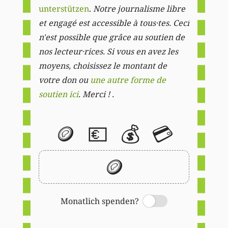
unterstützen
.
Notre journalisme libre
et engagé est accessible à tous·tes. Ceci
n'est possible que grâce au soutien de
nos lecteur·rices. Si vous en avez les
moyens, choisissez le montant de
votre don ou
une autre forme de
soutien ici
. Merci ! .
🪙
💶
💰
💳
🪙
Monatlich spenden?
Switch