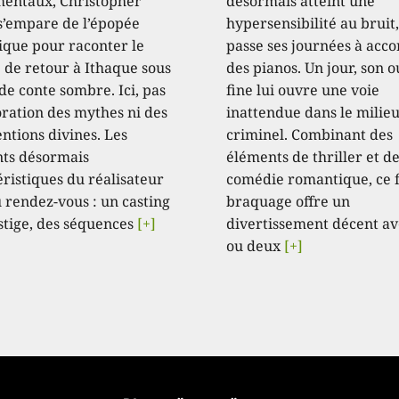
ntaux, Christopher
désormais atteint une
s’empare de l’épopée
hypersensibilité au bruit,
que pour raconter le
passe ses journées à acc
 de retour à Ithaque sous
des pianos. Un jour, son o
de conte sombre. Ici, pas
fine lui ouvre une voie
oration des mythes ni des
inattendue dans le milie
ntions divines. Les
criminel. Combinant des
ts désormais
éléments de thriller et d
éristiques du réalisateur
comédie romantique, ce 
 rendez-vous : un casting
braquage offre un
stige, des séquences
[+]
divertissement décent av
ou deux
[+]