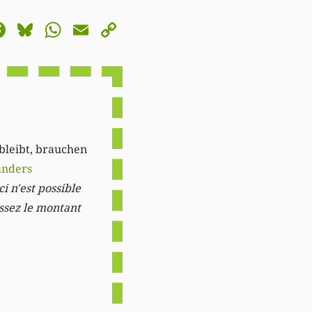
astodon
Facebook
Bluesky
WhatsApp
Email
Copy
Link
 bleibt, brauchen
anders
i n'est possible
issez le montant