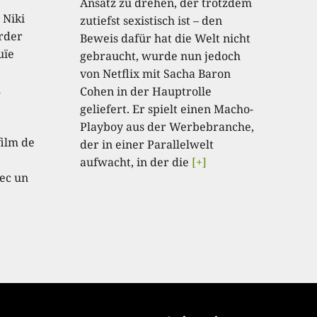
Ansatz zu drehen, der trotzdem
 Niki
zutiefst sexistisch ist – den
order
Beweis dafür hat die Welt nicht
uïe
gebraucht, wurde nun jedoch
von Netflix mit Sacha Baron
u
Cohen in der Hauptrolle
geliefert. Er spielt einen Macho-
e
Playboy aus der Werbebranche,
film de
der in einer Parallelwelt
aufwacht, in der die
[+]
ec un