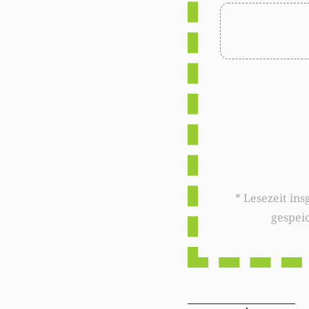
* Lesezeit insgesamt auf woxx.lu: 
gespei