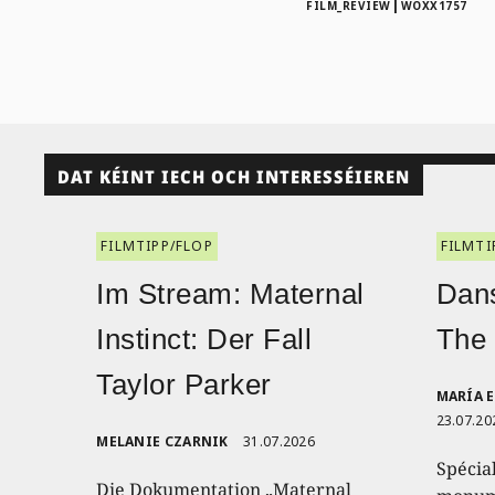
|
FILM_REVIEW
WOXX1757
DAT KÉINT IECH OCH INTERESSÉIEREN
FILMTIPP/FLOP
FILMTI
Im Stream: Maternal
Dans
Instinct: Der Fall
The
Taylor Parker
MARÍA 
23.07.20
MELANIE CZARNIK
31.07.2026
Spécia
Die Dokumentation „Maternal