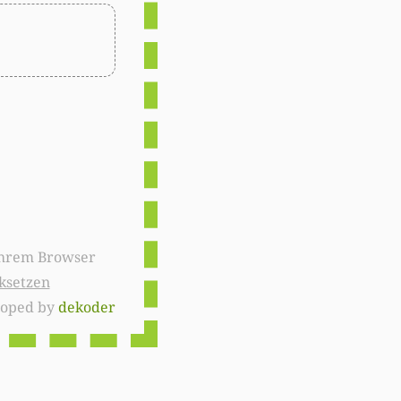
ksetzen
loped by
dekoder