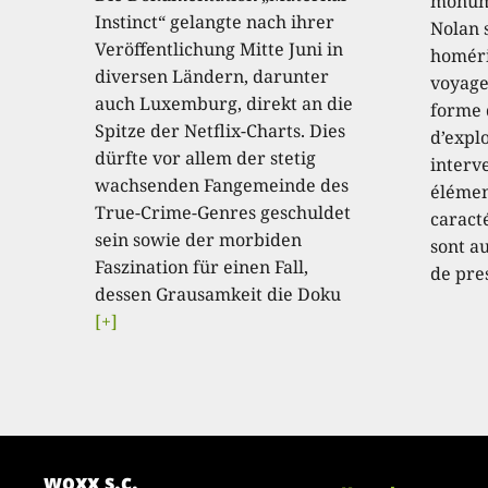
monume
Instinct“ gelangte nach ihrer
Nolan 
Veröffentlichung Mitte Juni in
homéri
diversen Ländern, darunter
voyage
auch Luxemburg, direkt an die
forme 
Spitze der Netflix-Charts. Dies
d’expl
dürfte vor allem der stetig
interve
wachsenden Fangemeinde des
élémen
True-Crime-Genres geschuldet
caract
sein sowie der morbiden
sont au
Faszination für einen Fall,
de pre
dessen Grausamkeit die Doku
[+]
woxx s.c.