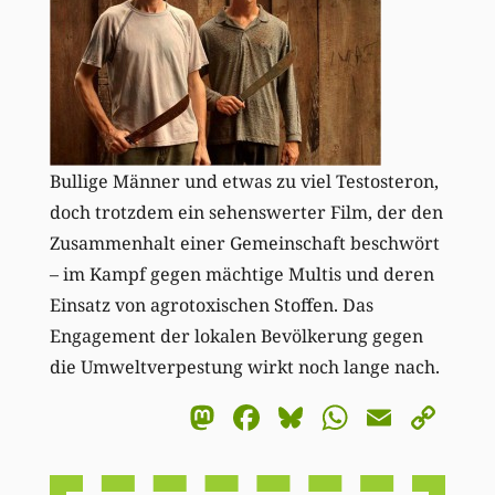
Bullige Männer und etwas zu viel Testosteron,
doch trotzdem ein sehenswerter Film, der den
Zusammenhalt einer Gemeinschaft beschwört
– im Kampf gegen mächtige Multis und deren
Einsatz von agrotoxischen Stoffen. Das
Engagement der lokalen Bevölkerung gegen
die Umweltverpestung wirkt noch lange nach.
Mastodon
Facebook
Bluesky
WhatsA
Email
Co
Li