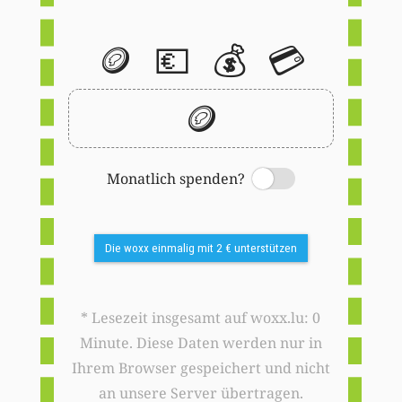
🪙
💶
💰
💳
🪙
Monatlich spenden?
Switch
Die woxx einmalig mit 2 € unterstützen
* Lesezeit insgesamt auf woxx.lu: 0
Minute. Diese Daten werden nur in
Ihrem Browser gespeichert und nicht
an unsere Server übertragen.