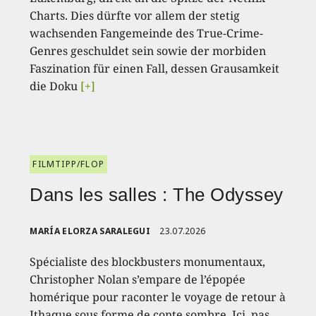
Charts. Dies dürfte vor allem der stetig
wachsenden Fangemeinde des True-Crime-
Genres geschuldet sein sowie der morbiden
Faszination für einen Fall, dessen Grausamkeit
die Doku
[+]
FILMTIPP/FLOP
Dans les salles : The Odyssey
MARÍA ELORZA SARALEGUI
23.07.2026
Spécialiste des blockbusters monumentaux,
Christopher Nolan s’empare de l’épopée
homérique pour raconter le voyage de retour à
Ithaque sous forme de conte sombre. Ici, pas