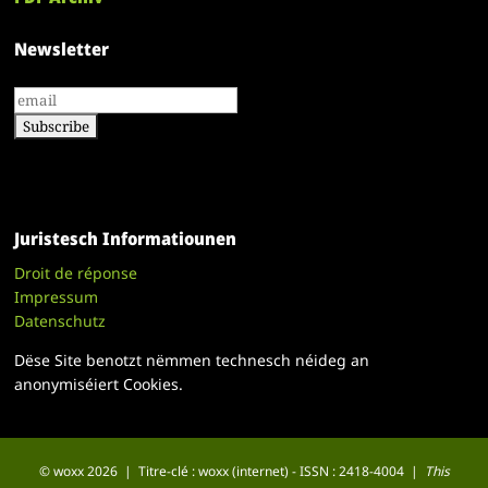
Newsletter
Juristesch Informatiounen
Droit de réponse
Impressum
Datenschutz
Dëse Site benotzt nëmmen technesch néideg an
anonymiséiert Cookies.
© woxx 2026 | Titre-clé : woxx (internet) - ISSN : 2418-4004 |
This