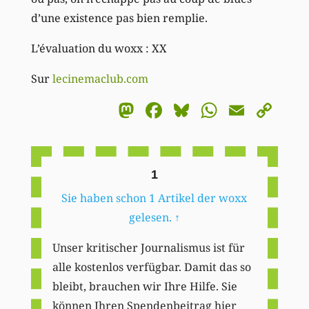
d’une existence pas bien remplie.
L’évaluation du woxx : XX
Sur
lecinemaclub.com
Mastodon
Facebook
Bluesky
WhatsA
Email
Co
Li
1
Sie haben schon 1 Artikel der woxx
gelesen.
↑
Unser kritischer Journalismus ist für
alle kostenlos verfügbar. Damit das so
bleibt, brauchen wir Ihre Hilfe. Sie
können Ihren Spendenbeitrag hier