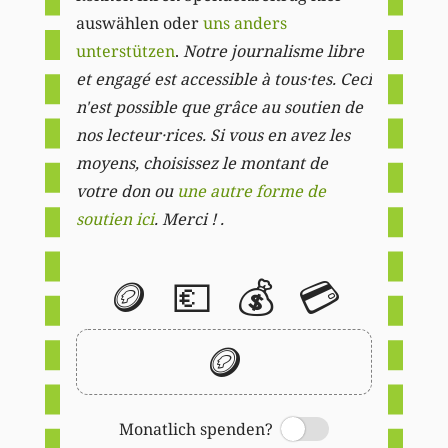
auswählen oder
uns anders
unterstützen
.
Notre journalisme libre
et engagé est accessible à tous·tes. Ceci
n'est possible que grâce au soutien de
nos lecteur·rices. Si vous en avez les
moyens, choisissez le montant de
votre don ou
une autre forme de
soutien ici
. Merci ! .
🪙
💶
💰
💳
🪙
Monatlich spenden?
Switch