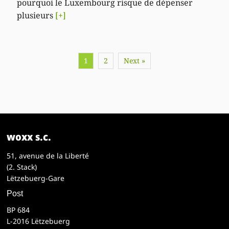
pourquoi le Luxembourg risque de dépenser
plusieurs
[+]
1
2
Next »
woxx s.c.
51, avenue de la Liberté
(2. Stack)
Lëtzebuerg-Gare
Post
BP 684
L-2016 Lëtzebuerg