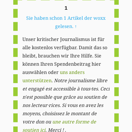
1
Sie haben schon 1 Artikel der woxx
gelesen.
↑
Unser kritischer Journalismus ist für
alle kostenlos verfügbar. Damit das so
bleibt, brauchen wir Ihre Hilfe. Sie
können Ihren Spendenbeitrag hier
auswählen oder
uns anders
unterstützen
.
Notre journalisme libre
et engagé est accessible à tous·tes. Ceci
n'est possible que grâce au soutien de
nos lecteur·rices. Si vous en avez les
moyens, choisissez le montant de
votre don ou
une autre forme de
soutien ici
. Merci ! .