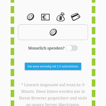
🪙
💶
💰
💳
🪙
Monatlich spenden?
Switch
Die woxx einmalig mit 2 € unterstützen
* Lesezeit insgesamt auf woxx.lu: 0
Minute. Diese Daten werden nur in
Ihrem Browser gespeichert und nicht
an unsere Server übertragen.