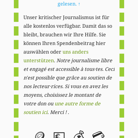
gelesen.
↑
Unser kritischer Journalismus ist für
alle kostenlos verfügbar. Damit das so
bleibt, brauchen wir Ihre Hilfe. Sie
können Ihren Spendenbeitrag hier
auswählen oder
uns anders
unterstützen
.
Notre journalisme libre
et engagé est accessible à tous·tes. Ceci
n'est possible que grâce au soutien de
nos lecteur·rices. Si vous en avez les
moyens, choisissez le montant de
votre don ou
une autre forme de
soutien ici
. Merci ! .
🪙
💶
💰
💳