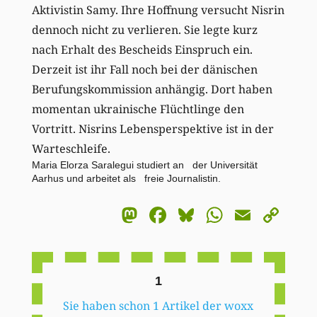
Aktivistin Samy. Ihre Hoffnung versucht Nisrin
dennoch nicht zu verlieren. Sie legte kurz
nach Erhalt des Bescheids Einspruch ein.
Derzeit ist ihr Fall noch bei der dänischen
Berufungskommission anhängig. Dort haben
momentan ukrainische Flüchtlinge den
Vortritt. Nisrins Lebensperspektive ist in der
Warteschleife.
Maria Elorza Saralegui studiert an der Universität
Aarhus und arbeitet als freie Journalistin.
Mastodon
Facebook
Bluesky
WhatsA
Email
Co
Li
1
Sie haben schon 1 Artikel der woxx