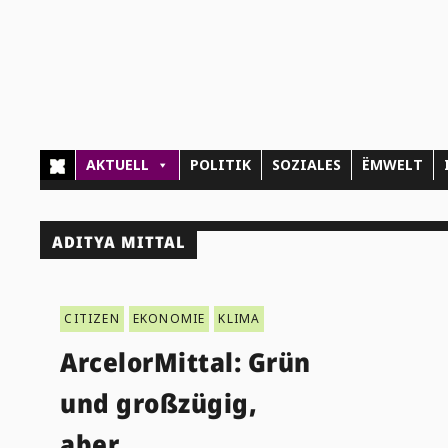
AKTUELL
POLITIK
SOZIALES
ËMWELT
ADITYA MITTAL
CITIZEN
EKONOMIE
KLIMA
ArcelorMittal: Grün
und großzügig,
aber …