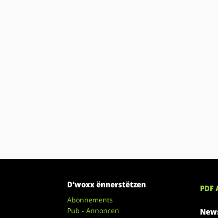
D’woxx ënnerstëtzen
PDF 
Abonnements
Pub - Annoncen
News