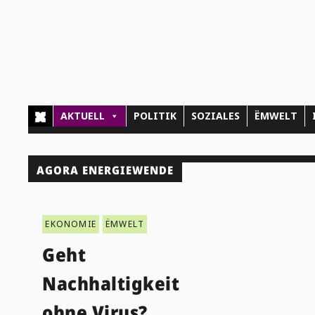
AKTUELL
POLITIK
SOZIALES
ËMWELT
AGORA ENERGIEWENDE
EKONOMIE
ËMWELT
Geht
Nachhaltigkeit
ohne Virus?