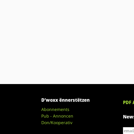
D’woxx ënnerstëtzen
PDF 
Abonnements
Pub - Annoncen
News
Don/Kooperativ