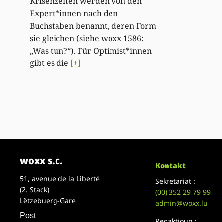
Krisenzeiten werden von den
Expert*innen nach den
Buchstaben benannt, deren Form
sie gleichen (siehe woxx 1586:
„Was tun?“). Für Optimist*innen
gibt es die
[+]
woxx s.c.
Kontakt
51, avenue de la Liberté
Sekretariat :
(2. Stack)
(00)
352 29 79 99
Lëtzebuerg-Gare
admin@woxx.lu
Post
Redaktioun :