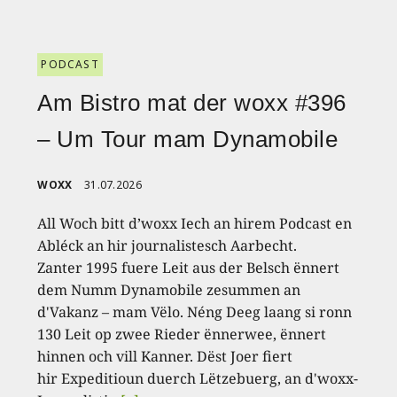
PODCAST
Am Bistro mat der woxx #396
– Um Tour mam Dynamobile
WOXX
31.07.2026
All Woch bitt d’woxx Iech an hirem Podcast en
Abléck an hir journalistesch Aarbecht.
Zanter 1995 fuere Leit aus der Belsch ënnert
dem Numm Dynamobile zesummen an
d'Vakanz – mam Vëlo. Néng Deeg laang si ronn
130 Leit op zwee Rieder ënnerwee, ënnert
hinnen och vill Kanner. Dëst Joer fiert
hir Expeditioun duerch Lëtzebuerg, an d'woxx-