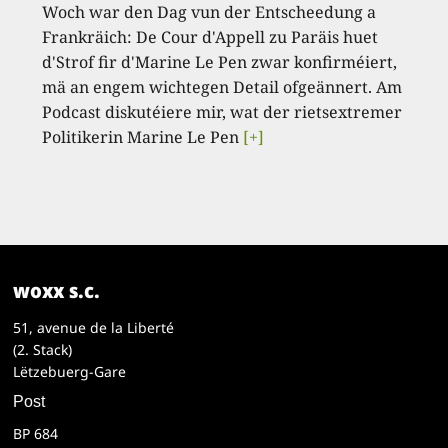
Woch war den Dag vun der Entscheedung a
Frankräich: De Cour d'Appell zu Paräis huet
d'Strof fir d'Marine Le Pen zwar konfirméiert,
mä an engem wichtegen Detail ofgeännert. Am
Podcast diskutéiere mir, wat der rietsextremer
Politikerin Marine Le Pen
[+]
woxx s.c.
51, avenue de la Liberté
(2. Stack)
Lëtzebuerg-Gare
Post
BP 684