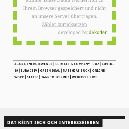
Ihrem Browser gespeichert und nicht
an unsere Server übertragen.
Zähler zurücksetzen
developed by
dekoder
|
|
|
AGORA ENERGIEWENDE
CLIMATE & COMPANY
CO2
COVID-
|
|
|
|
19
EURACTIV
GREEN DEAL
MATTHIAS BUCK
ONLINE-
|
|
|
WOXX
STATEC
TANKTOURISMUS
WEBEXCLUSIVE
DAT KÉINT IECH OCH INTERESSÉIEREN