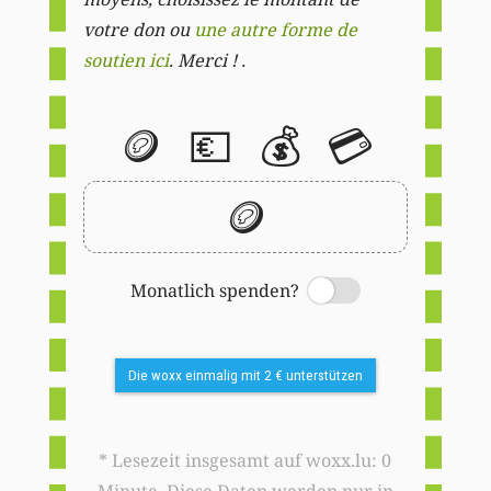
votre don ou
une autre forme de
soutien ici
. Merci ! .
🪙
💶
💰
💳
🪙
Monatlich spenden?
Switch
Die woxx einmalig mit 2 € unterstützen
* Lesezeit insgesamt auf woxx.lu: 0
Minute. Diese Daten werden nur in