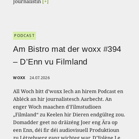
Journalistin
[+]
PODCAST
Am Bistro mat der woxx #394
– D’Enn vu Filmland
WOXX
24.07.2026
All Woch bitt d’woxx Iech an hirem Podcast en
Abléck an hir journalistesch Aarbecht. An
enger Woch maachen d'Filmstudioen
„Filmland“ zu Keelen hir Dieren endgülteg zou.
Domadder geet no dräizéng Joer eng Ära op
een Enn, déi fir déi audiovisuell Produktioun
zu Lëtzebuerg ganz wichteg war. D'Yolène Le