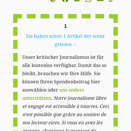
Li
1
Sie haben schon 1 Artikel der woxx
gelesen.
↑
Unser kritischer Journalismus ist für
alle kostenlos verfügbar. Damit das so
bleibt, brauchen wir Ihre Hilfe. Sie
können Ihren Spendenbeitrag hier
auswählen oder
uns anders
unterstützen
.
Notre journalisme libre
et engagé est accessible à tous·tes. Ceci
n'est possible que grâce au soutien de
nos lecteur·rices. Si vous en avez les
moyens, choisissez le montant de