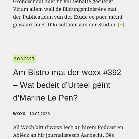
Grondschoul huet fir vill Debatte gesuergt.
Virum allem well de Bildungsministère mat
der Publicatioun vun der Etude ee puer méint
gewaart huet. D'Resultater vun der Studien
[+]
PODCAST
Am Bistro mat der woxx #392
– Wat bedeit d’Urteel géint
d’Marine Le Pen?
WOXX
10.07.2026
All Woch bitt d’woxx Iech an hirem Podcast en
Abléck an hir journalistesch Aarbecht. Dës